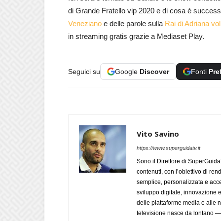
di Grande Fratello vip 2020 e di cosa è successo
Veneziano
e delle parole sulla
Rai di Adriana vol
in streaming gratis grazie a Mediaset Play.
Seguici su
Google
Discover
Fonti
Pre
Vito Savino
https://www.superguidatv.it
Sono il Direttore di SuperGuid
contenuti, con l’obiettivo di ren
semplice, personalizzata e acces
sviluppo digitale, innovazione e
delle piattaforme media e alle
televisione nasce da lontano 