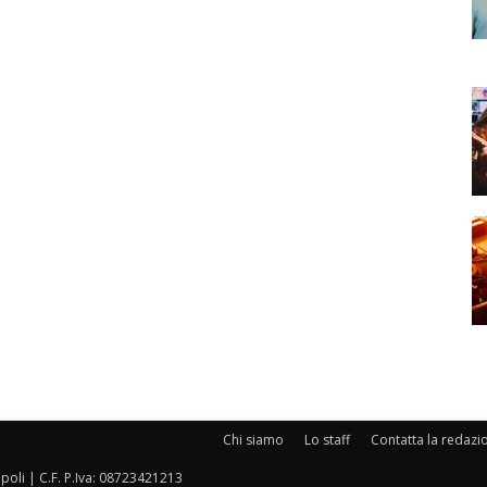
Chi siamo
Lo staff
Contatta la redazi
oli | C.F. P.Iva: 08723421213