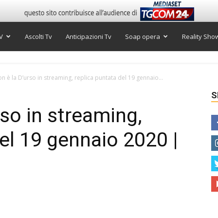
V
Ascolti Tv
Anticipazioni Tv
Soap opera
Reality Sho
on è la D’urso in streaming, replica puntata del 19 gennaio...
S
rso in streaming,
del 19 gennaio 2020 |