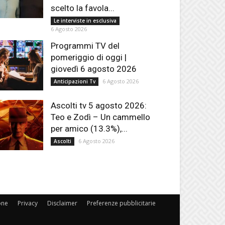
scelto la favola...
Le interviste in esclusiva
6 Agosto 2026
Programmi TV del
pomeriggio di oggi |
giovedì 6 agosto 2026
6 Agosto 2026
Anticipazioni Tv
Ascolti tv 5 agosto 2026:
Teo e Zodì – Un cammello
per amico (13.3%),...
6 Agosto 2026
Ascolti
one
Privacy
Disclaimer
Preferenze pubblicitarie