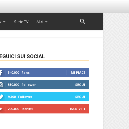
w
Serie TV
Altri
EGUICI SUI SOCIAL
540,000
Fans
MI PIACE
550,000
Follower
SEGUI
9,300
Follower
SEGUI
290,000
Iscritti
ISCRIVITI