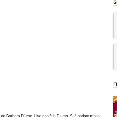
G
F
 da Barbara D’urso, Live non è la D’urso. Si è parlato molto