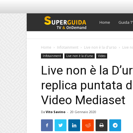
Super
Home
Guida T
Guida
Home
Infotainment
Live non è la d'urso
Live n
Infotainment
Live non è la d'urso
Video
TV
Live non è la D’u
replica puntata 
Video Mediaset
Da
Vito Savino
-
20 Gennaio 2020