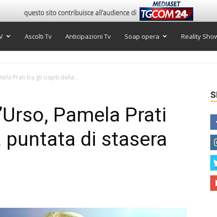
V
Ascolti Tv
Anticipazioni Tv
Soap opera
Reality Sho
la Prati tra gli ospiti della...
S
’Urso, Pamela Prati
la puntata di stasera