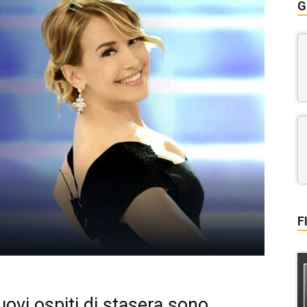
G
F
uovi ospiti di stasera sono