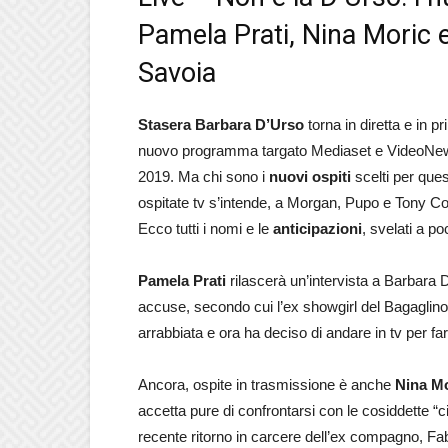
Pamela Prati, Nina Moric e
Savoia
Stasera
Barbara D’Urso
torna in diretta e in 
nuovo programma targato Mediaset e VideoNews,
2019. Ma chi sono i
nuovi ospiti
scelti per ques
ospitate tv s’intende, a Morgan, Pupo e Tony Co
Ecco tutti i nomi e le
anticipazioni
, svelati a 
Pamela Prati
rilascerà un’intervista a Barbara D
accuse, secondo cui l’ex showgirl del Bagaglino
arrabbiata e ora ha deciso di andare in tv per fa
Ancora, ospite in trasmissione è anche
Nina M
accetta pure di confrontarsi con le cosiddette “c
recente ritorno in carcere dell’ex compagno, Fa