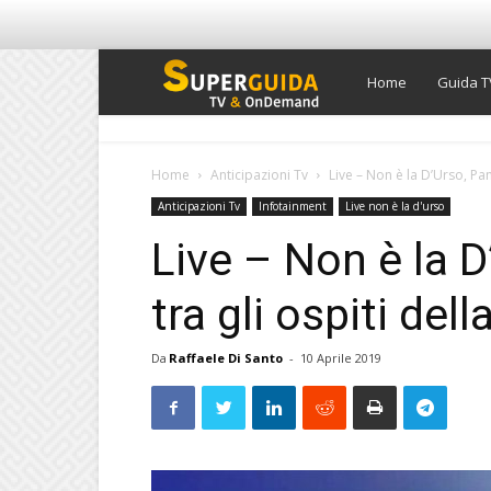
Super
Home
Guida T
Guida
Home
Anticipazioni Tv
Live – Non è la D’Urso, Pame
Anticipazioni Tv
Infotainment
Live non è la d'urso
TV
Live – Non è la D
tra gli ospiti del
Da
Raffaele Di Santo
-
10 Aprile 2019