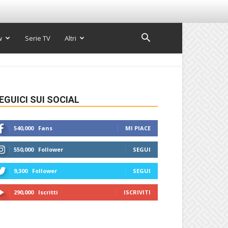
w
Serie TV
Altri
EGUICI SUI SOCIAL
540,000
Fans
MI PIACE
550,000
Follower
SEGUI
9,300
Follower
SEGUI
290,000
Iscritti
ISCRIVITI