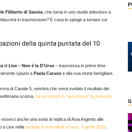
P
e Filiberto di Savoia
, che torna in uno studio televisivo a
 rilascerà in trasmissione? E cosa lo spinge a tornare sul
ipazioni della quinta puntata del 10
ta
di
Live – Non è la D’Urso
– trasmessa in prime time
uovamente spazio a
Paola Caruso
e alla sua storia famigliare.
amma di Canale 5, sembra che verrà svelato il risultato del
a settimana scorsa,
ha incontrato in “ascensore” la presunta
G
 esserci anche una sorta di replica di Asia Argento alle
o a Live nella
puntata di mercoledì scorso, 3 aprile 2019
.