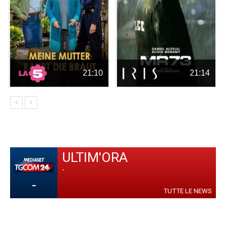
21:10
21:14
ULTIM'ORA
-
-
TUTTE LE NEWS