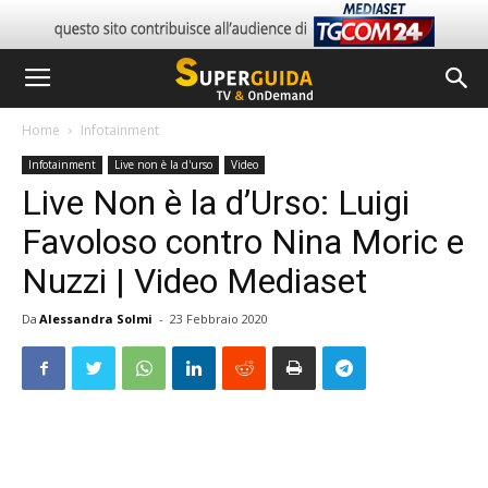
Home
Infotainment
Infotainment
Live non è la d'urso
Video
Live Non è la d’Urso: Luigi
Favoloso contro Nina Moric e
Nuzzi | Video Mediaset
Da
Alessandra Solmi
-
23 Febbraio 2020