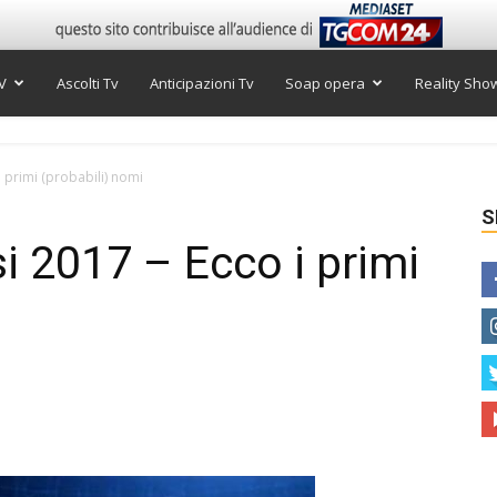
V
Ascolti Tv
Anticipazioni Tv
Soap opera
Reality Sho
i primi (probabili) nomi
S
i 2017 – Ecco i primi