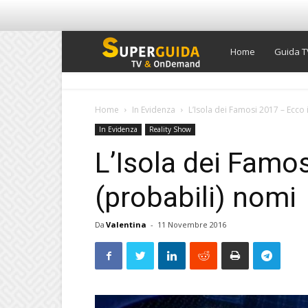
Super
Home
Guida T
Guida
Home
In Evidenza
L’Isola dei Famosi 2017 – Ecco 
In Evidenza
Reality Show
TV
L’Isola dei Famos
(probabili) nomi
Da
Valentina
-
11 Novembre 2016