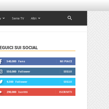
w
Serie TV
Altri
EGUICI SUI SOCIAL
540,000
Fans
MI PIACE
550,000
Follower
SEGUI
9,300
Follower
SEGUI
290,000
Iscritti
ISCRIVITI