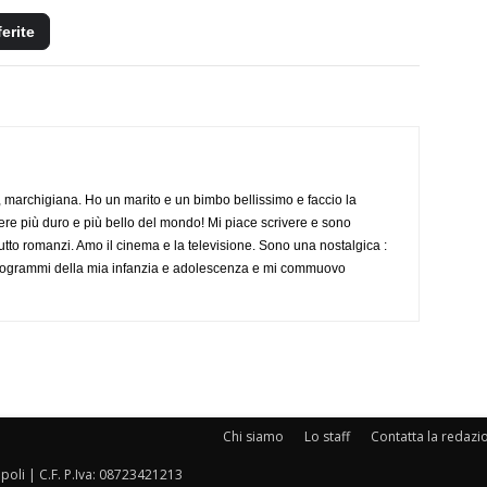
ferite
 marchigiana. Ho un marito e un bimbo bellissimo e faccio la
re più duro e più bello del mondo! Mi piace scrivere e sono
tutto romanzi. Amo il cinema e la televisione. Sono una nostalgica :
 programmi della mia infanzia e adolescenza e mi commuovo
Chi siamo
Lo staff
Contatta la redazi
oli | C.F. P.Iva: 08723421213