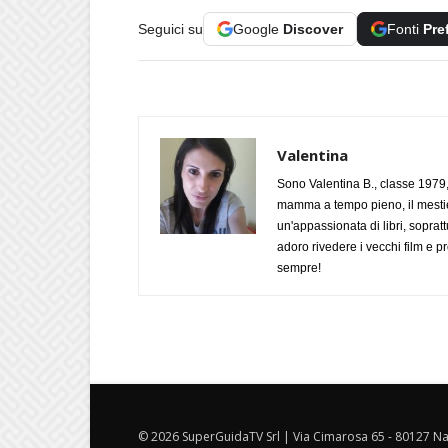
Seguici su
Google
Discover
Fonti
Pre
Valentina
Sono Valentina B., classe 1979,
mamma a tempo pieno, il mestie
un'appassionata di libri, soprat
adoro rivedere i vecchi film e
sempre!
© 2026 SuperGuidaTV Srl | Via Cimarosa 65 - 80127 Nap