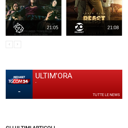
21:05
21:08
ULTIM'ORA
-
-
TUTTE LE NEWS
GLI ULTIMI ARTICOLI