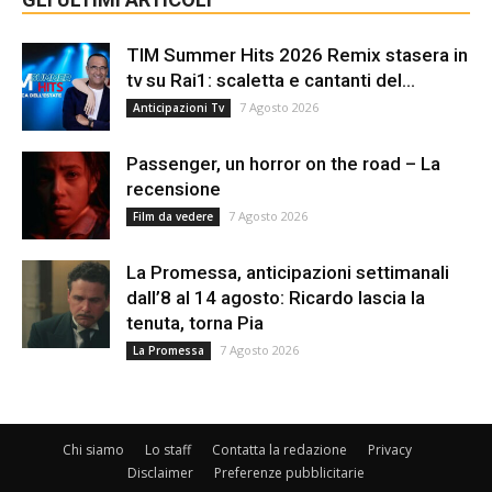
TIM Summer Hits 2026 Remix stasera in
tv su Rai1: scaletta e cantanti del...
7 Agosto 2026
Anticipazioni Tv
Passenger, un horror on the road – La
recensione
7 Agosto 2026
Film da vedere
La Promessa, anticipazioni settimanali
dall’8 al 14 agosto: Ricardo lascia la
tenuta, torna Pia
7 Agosto 2026
La Promessa
Chi siamo
Lo staff
Contatta la redazione
Privacy
Disclaimer
Preferenze pubblicitarie