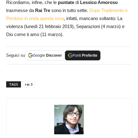
Ricordiamo, infine, che le
puntate
di
Lessico Amoroso
trasmesse da
Rai Tre
sono in tutto sette.
Dopo Tradimento e
Perdono in onda questa sera
, infatti, mancano soltanto: La
violenza (lunedì 21 febbraio 2019), Separazioni (4 marzo) e
Dio come ti amo (11 marzo).
Seguici su
Google
Discover
Fonti
Preferite
TAGS
rai 3