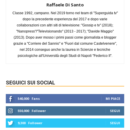
Raffaele Di Santo
Classe 1992, campano. Nel 2019 torno nel team di "Superguida tv"
dopo la precedente esperienza del 2017 e dopo varie
collaborazioni con altri siti di televisione: "Gossip e tv" (2018);
"Nanopress"/"Televisionando" (2013 - 2017); "Davide Maggio"
(2013). Dopo aver mosso i primi passi come giornalista e blogger
grazie a "Corriere del Sannio" e "Fuori dal comune Castelvenere",
nel 2014 conseguo anche la laurea in Scienze e tecniche
psicologiche all'Università degli Studi di Napoli "Federico II".
SEGUICI SUI SOCIAL
540,000
Fans
MI PIACE
550,000
Follower
SEGUI
9,300
Follower
SEGUI