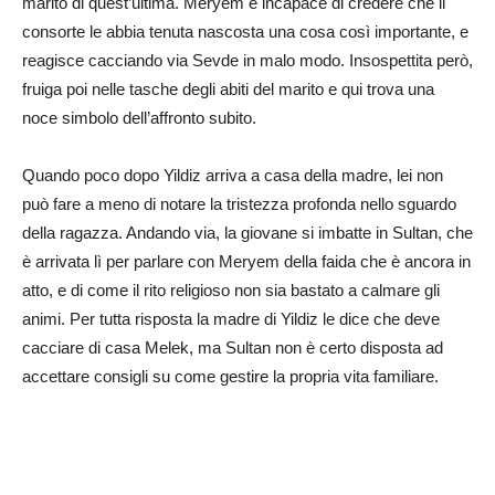
marito di quest’ultima. Meryem è incapace di credere che il
consorte le abbia tenuta nascosta una cosa così importante, e
reagisce cacciando via Sevde in malo modo. Insospettita però,
fruiga poi nelle tasche degli abiti del marito e qui trova una
noce simbolo dell’affronto subito.
Quando poco dopo Yildiz arriva a casa della madre, lei non
può fare a meno di notare la tristezza profonda nello sguardo
della ragazza. Andando via, la giovane si imbatte in Sultan, che
è arrivata lì per parlare con Meryem della faida che è ancora in
atto, e di come il rito religioso non sia bastato a calmare gli
animi. Per tutta risposta la madre di Yildiz le dice che deve
cacciare di casa Melek, ma Sultan non è certo disposta ad
accettare consigli su come gestire la propria vita familiare.