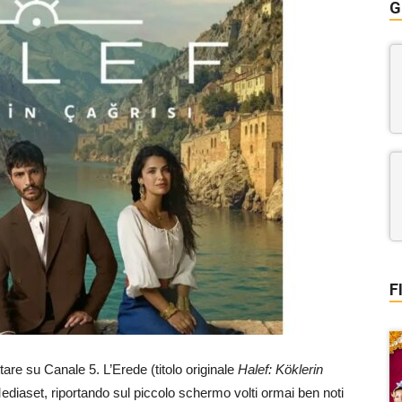
G
F
are su Canale 5. L’Erede (titolo originale
Halef: Köklerin
Mediaset, riportando sul piccolo schermo volti ormai ben noti