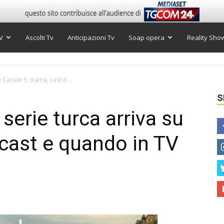
V
Ascolti Tv
Anticipazioni Tv
Soap opera
Reality Sho
 Canale 5: trama, cast e...
S
 serie turca arriva su
 cast e quando in TV