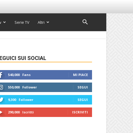
w
Serie TV
Altri
EGUICI SUI SOCIAL
540,000
Fans
MI PIACE
550,000
Follower
SEGUI
9,300
Follower
SEGUI
290,000
Iscritti
ISCRIVITI