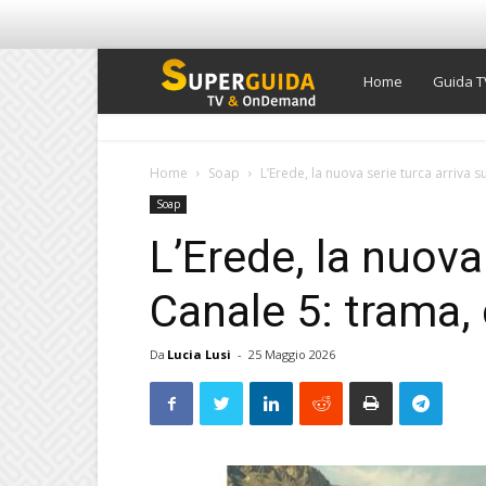
Super
Home
Guida T
Guida
Home
Soap
L’Erede, la nuova serie turca arriva su
Soap
TV
L’Erede, la nuova
Canale 5: trama,
Da
Lucia Lusi
-
25 Maggio 2026