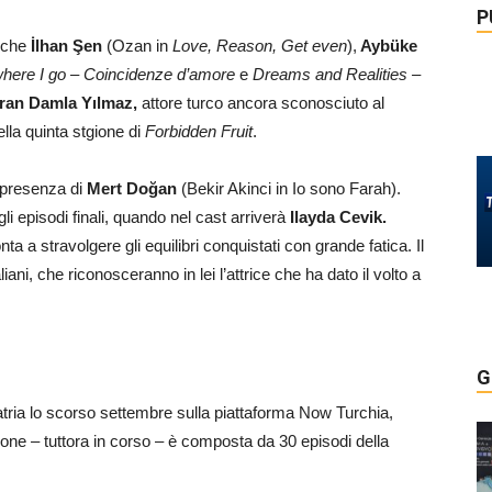
P
anche
İlhan Şen
(Ozan in
Love, Reason, Get even
),
Aybüke
here I go – Coincidenze d’amore
e
Dreams and Realities –
ran Damla Yılmaz,
attore turco ancora sconosciuto al
lla quinta stgione di
Forbidden Fruit
.
a presenza di
Mert Doğan
(Bekir Akinci in Io sono Farah).
li episodi finali, quando nel cast arriverà
Ilayda Cevik.
nta a stravolgere gli equilibri conquistati con grande fatica. Il
iani, che riconosceranno in lei l’attrice che ha dato il volto a
G
n patria lo scorso settembre sulla piattaforma Now Turchia,
ione – tuttora in corso – è composta da 30 episodi della