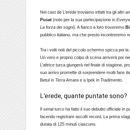
Nel cast de L’erede troviamo infatti tra gli altri 
Pusat
(noto per la sua partecipazione in
Everyw
La forza dei sogni
). A fianco a loro troveremo
Bi
pubblico italiano, ma che presto incontreremo ne
Tra i volti noti del piccolo schermo spicca poi l
Un vero e proprio colpo di scena arriverà poi neg
L’attrice turca giungerà nel finale di stagione, pro
suo arrivo promette di sorprendere molti fans ital
Betul in
Terra Amara
e a Ipek in
Tradimento
.
L’erede, quante puntate sono?
Il serial turco ha fatto il suo debutto ufficiale i
facendo registrare ascolti record. La prima stag
durata di 125 minuti ciascuno.