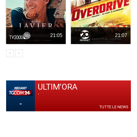
21:05
21:07
ULTIM'ORA
-
-
TUTTE LE NEWS