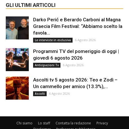
GLI ULTIMI ARTICOLI
Darko Perić e Berardo Carboni al Magna
Graecia Film Festival: “Abbiamo scelto la
favola...
6 Agosto 2026
Le interviste in esclusiva
Programmi TV del pomeriggio di oggi |
giovedì 6 agosto 2026
6 Agosto 2026
Anticipazioni Tv
Ascolti tv 5 agosto 2026: Teo e Zodì –
Un cammello per amico (13.3%),...
6 Agosto 2026
Ascolti
Chi siamo
Lo staff
Contatta la redazione
Privacy