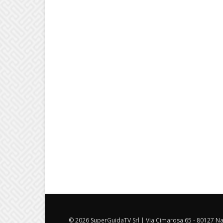
© 2026 SuperGuidaTV Srl | Via Cimarosa 65 - 80127 Nap