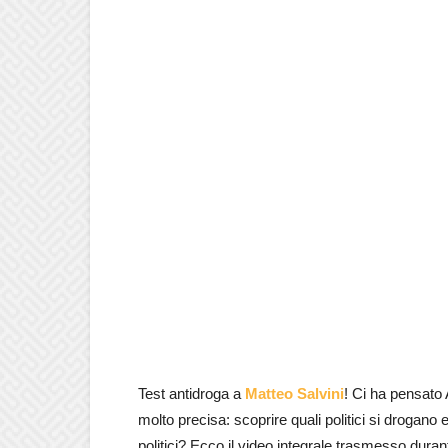
Test antidroga a
Matteo Salvini
! Ci ha pensato
molto precisa: scoprire quali politici si drogano e 
politici? Ecco il video integrale trasmesso dur