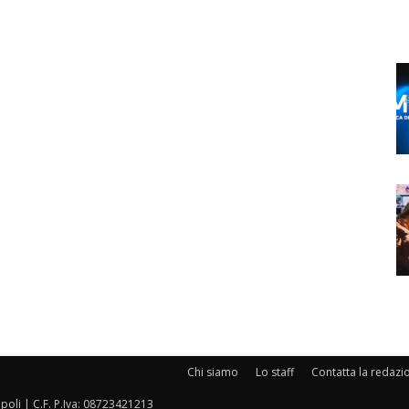
Chi siamo
Lo staff
Contatta la redazi
oli | C.F. P.Iva: 08723421213