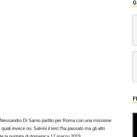
G
F
 Alessandro Di Sarno partito per Roma con una missione
quali invece no. Salvini il test l’ha passato ma gli altri
ante la puntata di domenica 17 marzo 2019.