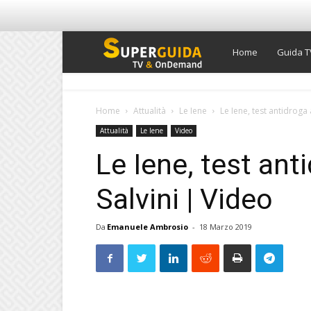
Super
Home
Guida T
Guida
Home
Attualità
Le Iene
Le Iene, test antidroga
Attualità
Le Iene
Video
TV
Le Iene, test an
Salvini | Video
Da
Emanuele Ambrosio
-
18 Marzo 2019