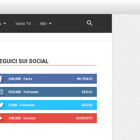
w
Serie TV
Altri
EGUICI SUI SOCIAL
540,000
Fans
MI PIACE
550,000
Follower
SEGUI
9,300
Follower
SEGUI
290,000
Iscritti
ISCRIVITI