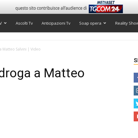
V
Ascolti Tv
Anticipazioni Tv
Soap opera
Reality Sho
 a Matteo Salvini | Video
S
tidroga a Matteo