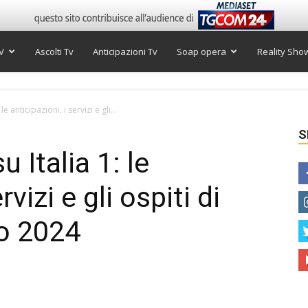
V
Ascolti Tv
Anticipazioni Tv
Soap opera
Reality Sho
le anticipazioni, i servizi e gli...
S
u Italia 1: le
rvizi e gli ospiti di
o 2024