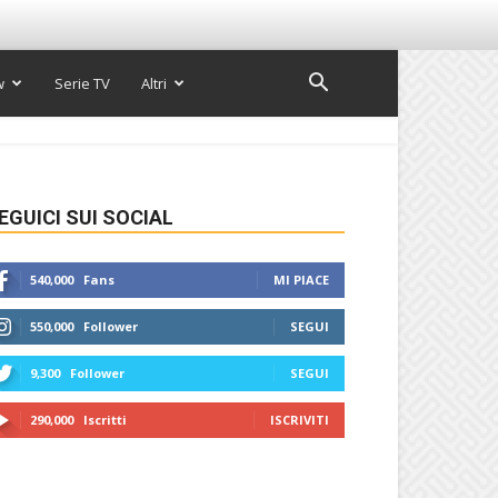
w
Serie TV
Altri
EGUICI SUI SOCIAL
540,000
Fans
MI PIACE
550,000
Follower
SEGUI
9,300
Follower
SEGUI
290,000
Iscritti
ISCRIVITI