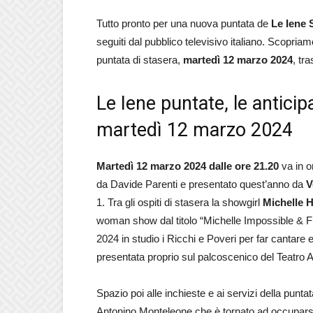
Tutto pronto per una nuova puntata de
Le Iene
seguiti dal pubblico televisivo italiano. Scopriamo t
puntata di stasera,
martedì 12 marzo 2024
, tr
Le Iene puntate, le anticipa
martedì 12 marzo 2024
Martedì 12 marzo 2024 dalle ore 21.20
va in o
da Davide Parenti e presentato quest’anno da
V
1. Tra gli ospiti di stasera la showgirl
Michelle 
woman show dal titolo “Michelle Impossible & Fr
2024 in studio i Ricchi e Poveri per far cantare e b
presentata proprio sul palcoscenico del Teatro 
Spazio poi alle inchieste e ai servizi della puntat
Antonino Monteleone che è tornato ad occuparsi