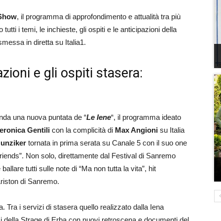
 Show
, il programma di approfondimento e attualità tra più
utti i temi, le inchieste, gli ospiti e le anticipazioni della
asmessa in diretta su Italia1.
zioni e gli ospiti stasera:
nda una nuova puntata de “
Le Iene
“, il programma ideato
eronica Gentili
con la complicità di
Max Angioni
su Italia
Hunziker
tornata in prima serata su Canale 5 con il suo one
iends”. Non solo, direttamente dal Festival di Sanremo
allare tutti sulle note di “Ma non tutta la vita”, hit
Ariston di Sanremo.
a. Tra i servizi di stasera quello realizzato dalla Iena
 della Strage di Erba con nuovi retroscena e documenti del