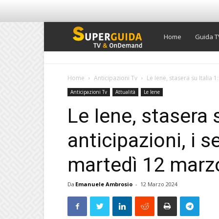
Super
Home
Guida T
Guida
Home
Anticipazioni Tv
Le Iene, stasera su Italia 1: 
Anticipazioni Tv
Attualità
Le Iene
TV
Le Iene, stasera s
anticipazioni, i se
martedì 12 marz
Da
Emanuele Ambrosio
-
12 Marzo 2024