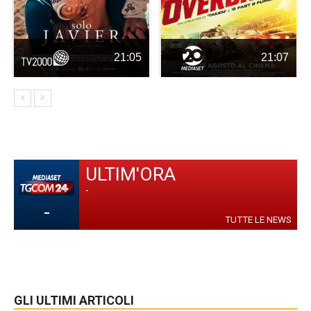
21:05
21:07
ULTIM'ORA
-
-
TUTTE LE NEWS
GLI ULTIMI ARTICOLI