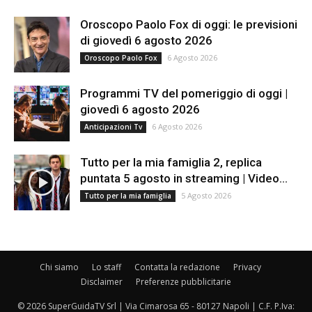
Oroscopo Paolo Fox di oggi: le previsioni
di giovedì 6 agosto 2026
6 Agosto 2026
Oroscopo Paolo Fox
Programmi TV del pomeriggio di oggi |
giovedì 6 agosto 2026
6 Agosto 2026
Anticipazioni Tv
Tutto per la mia famiglia 2, replica
puntata 5 agosto in streaming | Video...
5 Agosto 2026
Tutto per la mia famiglia
Chi siamo
Lo staff
Contatta la redazione
Privacy
Disclaimer
Preferenze pubblicitarie
© 2026 SuperGuidaTV Srl | Via Cimarosa 65 - 80127 Napoli | C.F. P.Iva: