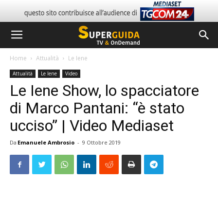
Home
Attualità
Le Iene
Attualità
Le Iene
Video
Le Iene Show, lo spacciatore
di Marco Pantani: “è stato
ucciso” | Video Mediaset
Da
Emanuele Ambrosio
-
9 Ottobre 2019