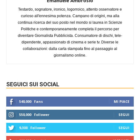
Emanuele Ambrosio
Testardo, sognatore, ironico, logorroico, attento osservatore e
curioso all'ennesima potenza. Campano di origini, ma alla
continua ricerca del suo posto nel mondo si laurea in Scienze
Politiche e contemporaneamente completa il percorso per
diventare Giornalista Pubblicista. Consumatore di dischi, tele-
dipendente, appassionato di cinema e serie tv. Diverse le
collaborazioni: dalla carta stampata fino al passaggio al
giornalismo online.
SEGUICI SUI SOCIAL
540,000
Fans
MI PIACE
550,000
Follower
SEGUI
9,300
Follower
SEGUI