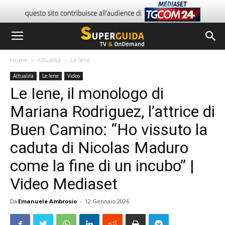
Home
Attualità
Le Iene
Attualità
Le Iene
Video
Le Iene, il monologo di
Mariana Rodriguez, l’attrice di
Buen Camino: “Ho vissuto la
caduta di Nicolas Maduro
come la fine di un incubo” |
Video Mediaset
Da
Emanuele Ambrosio
-
12 Gennaio 2026