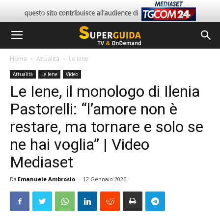
Home
Attualità
Le Iene
Attualità
Le Iene
Video
Le Iene, il monologo di Ilenia
Pastorelli: “l’amore non è
restare, ma tornare e solo se
ne hai voglia” | Video
Mediaset
Da
Emanuele Ambrosio
-
12 Gennaio 2026