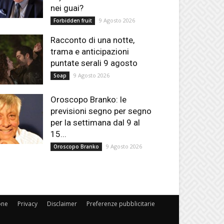
nei guai?
9 Agosto 2026
Forbidden fruit
Racconto di una notte,
trama e anticipazioni
puntate serali 9 agosto
9 Agosto 2026
Soap
Oroscopo Branko: le
previsioni segno per segno
per la settimana dal 9 al
15...
9 Agosto 2026
Oroscopo Branko
one
Privacy
Disclaimer
Preferenze pubblicitarie