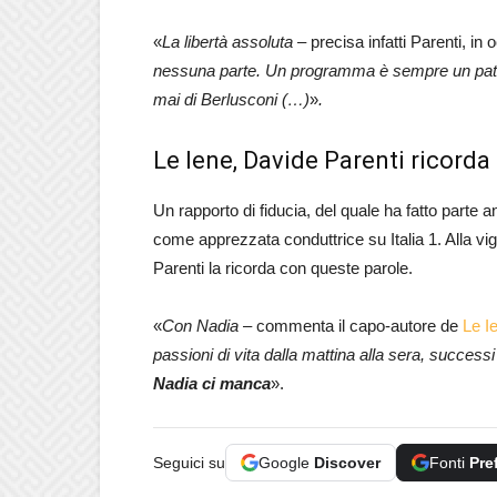
«
La libertà assoluta
– precisa infatti Parenti, in
nessuna parte. Un programma è sempre un patto 
mai di Berlusconi (…)
»
.
Le Iene, Davide Parenti ricorda
Un rapporto di fiducia, del quale ha fatto parte 
come apprezzata conduttrice su Italia 1. Alla vi
Parenti la ricorda con queste parole.
«
Con Nadia
– commenta il capo-autore de
Le I
passioni di vita dalla mattina alla sera, successi
Nadia ci manca
».
Seguici su
Google
Discover
Fonti
Pre