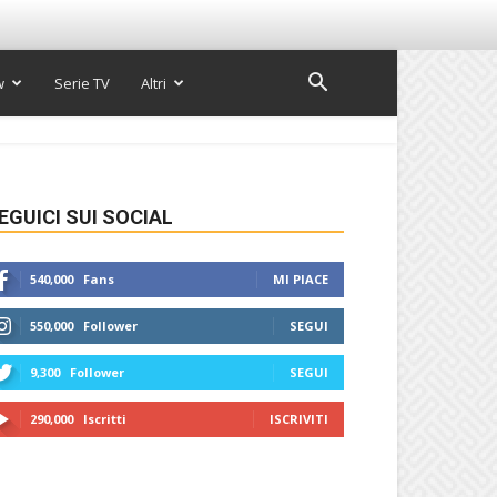
w
Serie TV
Altri
EGUICI SUI SOCIAL
540,000
Fans
MI PIACE
550,000
Follower
SEGUI
9,300
Follower
SEGUI
290,000
Iscritti
ISCRIVITI