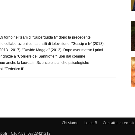
 torno nel team di "Superguida tv" dopo la precedente
collaborazioni con altri siti di televisione: "Gossip e tv" (2018);
2013 - 2017); "Davide Maggio" (2013). Dopo aver mosso i primi
r grazie a "Corriere del Sannio" e "Fuori dal comune
uo anche la laurea in Scienze e tecniche psicologiche
li "Federico II".
Chi siamo
Lo staff
Contatta la redazi
oli | C.F. P.Iva: 08723421213