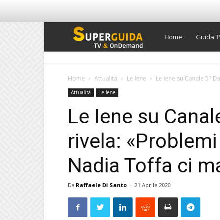
Super
Home
Guida T
Guida
Home
Attualità
Le Iene
Le Iene su Canale 5? Dav
Attualità
Le Iene
TV
Le Iene su Canal
rivela: «Problemi
Nadia Toffa ci 
Da
Raffaele Di Santo
-
21 Aprile 2020