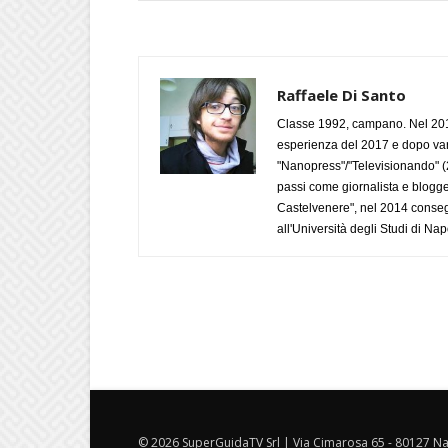
Raffaele Di Santo
Classe 1992, campano. Nel 2019
esperienza del 2017 e dopo varie 
"Nanopress"/"Televisionando" (
passi come giornalista e blogge
Castelvenere", nel 2014 conseg
all'Università degli Studi di Napo
© 2026 SuperGuidaTV Srl | Via Cimarosa 65 - 80127 Nap