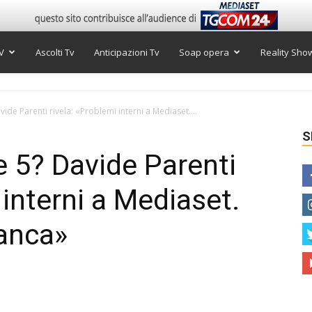
V
Ascolti Tv
Anticipazioni Tv
Soap opera
Reality Sho
ide Parenti rivela: «Problemi interni a Mediaset....
S
e 5? Davide Parenti
 interni a Mediaset.
manca»