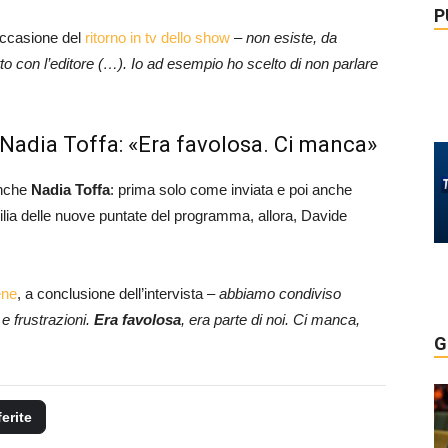
P
 occasione del
ritorno in tv dello show
–
non esiste, da
con l’editore (…). Io ad esempio ho scelto di non parlare
 Nadia Toffa: «Era favolosa. Ci manca»
anche
Nadia Toffa
: prima solo come inviata e poi anche
gilia delle nuove puntate del programma, allora, Davide
ene
, a conclusione dell’intervista –
abbiamo condiviso
 e frustrazioni.
Era favolosa
, era parte di noi. Ci manca,
G
ferite