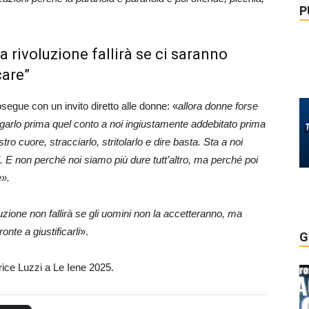
P
la rivoluzione fallirà se ci saranno
care”
segue con un invito diretto alle donne: «
allora donne forse
agarlo prima quel conto a noi ingiustamente addebitato prima
ro cuore, stracciarlo, stritolarlo e dire basta. Sta a noi
pi. E non perché noi siamo più dure tutt’altro, ma perché poi
».
luzione non fallirà se gli uomini non la accetteranno, ma
nte a giustificarli
».
G
rice Luzzi a Le Iene 2025.