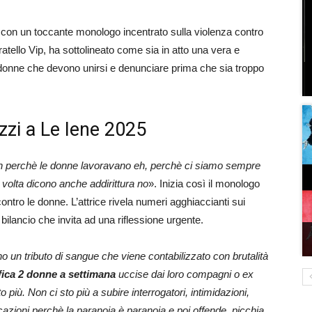
con un toccante monologo incentrato sulla violenza contro
atello Vip, ha sottolineato come sia in atto una vera e
e donne che devono unirsi e denunciare prima che sia troppo
zzi a Le Iene 2025
 perchè le donne lavoravano eh, perchè ci siamo sempre
volta dicono anche addirittura no
». Inizia così il monologo
ontro le donne. L’attrice rivela numeri agghiaccianti sui
bilancio che invita ad una riflessione urgente.
 un tributo di sangue che viene contabilizzato con brutalità
fica 2 donne a settimana
uccise dai loro compagni o ex
più. Non ci sto più a subire interrogatori, intimidazioni,
ficazioni perchè la paranoia è paranoia e poi offende, picchia,