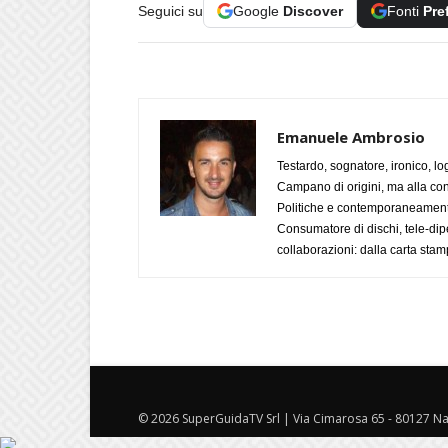
Seguici su
Google
Discover
Fonti
Pre
Emanuele Ambrosio
Testardo, sognatore, ironico, l
Campano di origini, ma alla con
Politiche e contemporaneamente 
Consumatore di dischi, tele-dip
collaborazioni: dalla carta stam
© 2026 SuperGuidaTV Srl | Via Cimarosa 65 - 80127 Nap