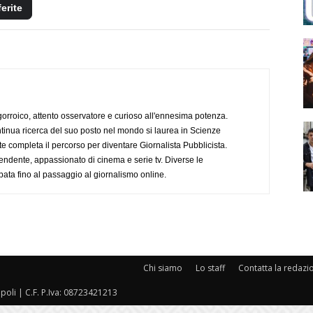
ferite
ogorroico, attento osservatore e curioso all'ennesima potenza.
tinua ricerca del suo posto nel mondo si laurea in Scienze
completa il percorso per diventare Giornalista Pubblicista.
endente, appassionato di cinema e serie tv. Diverse le
pata fino al passaggio al giornalismo online.
Chi siamo
Lo staff
Contatta la redazi
oli | C.F. P.Iva: 08723421213