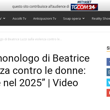
V
Ascolti Tv
Anticipazioni Tv
Soap opera
Reality Sho
o di Beatrice Luzzi sulla violenza contro le...
S
 monologo di Beatrice
nza contro le donne:
 nel 2025” | Video