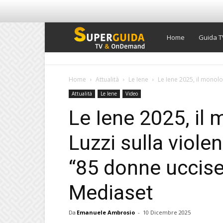
Super
Home
Guida T
Guida
Home
Attualità
Le Iene
Le Iene 2025, il monolog
Attualità
Le Iene
Video
TV
Le Iene 2025, il
Luzzi sulla viole
“85 donne uccise
Mediaset
Da
Emanuele Ambrosio
-
10 Dicembre 2025