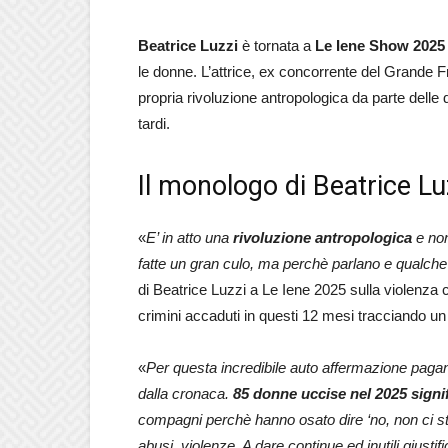
Beatrice Luzzi
è tornata a
Le Iene Show 2025
le donne. L’attrice, ex concorrente del Grande Fr
propria rivoluzione antropologica da parte dell
tardi.
Il monologo di Beatrice Lu
«
E’ in atto una
rivoluzione antropologica
e non
fatte un gran culo, ma perchè parlano e qualche 
di Beatrice Luzzi a Le Iene 2025 sulla violenza c
crimini accaduti in questi 12 mesi tracciando un 
«
Per questa incredibile auto affermazione pagano
dalla cronaca.
85 donne uccise nel 2025 signi
compagni perchè hanno osato dire ‘no, non ci sto 
abusi, violenze. A dare continue ed inutili giusti