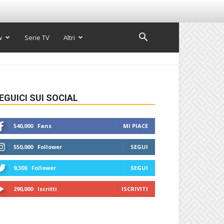
w
Serie TV
Altri
EGUICI SUI SOCIAL
540,000
Fans
MI PIACE
550,000
Follower
SEGUI
9,300
Follower
SEGUI
290,000
Iscritti
ISCRIVITI