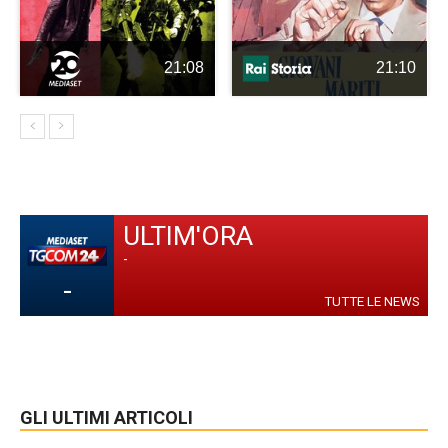
21:08
21:10
ULTIM'ORA
-
-
TUTTE LE NEWS
GLI ULTIMI ARTICOLI