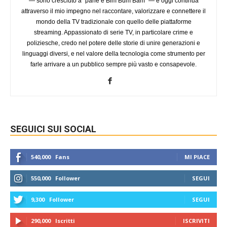
— sono cresciuto a “pane e Bim Bum Bam” — e oggi continua
attraverso il mio impegno nel raccontare, valorizzare e connettere il
mondo della TV tradizionale con quello delle piattaforme
streaming. Appassionato di serie TV, in particolare crime e
poliziesche, credo nel potere delle storie di unire generazioni e
linguaggi diversi, e nel valore della tecnologia come strumento per
farle arrivare a un pubblico sempre più vasto e consapevole.
SEGUICI SUI SOCIAL
540,000
Fans
MI PIACE
550,000
Follower
SEGUI
9,300
Follower
SEGUI
290,000
Iscritti
ISCRIVITI