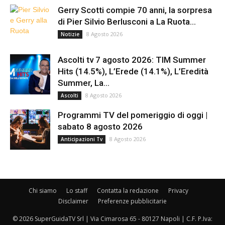
Gerry Scotti compie 70 anni, la sorpresa
di Pier Silvio Berlusconi a La Ruota...
8 Agosto 2026
Notizie
Ascolti tv 7 agosto 2026: TIM Summer
Hits (14.5%), L’Erede (14.1%), L’Eredità
Summer, La...
8 Agosto 2026
Ascolti
Programmi TV del pomeriggio di oggi |
sabato 8 agosto 2026
8 Agosto 2026
Anticipazioni Tv
Chi siamo
Lo staff
Contatta la redazione
Privacy
Disclaimer
Preferenze pubblicitarie
© 2026 SuperGuidaTV Srl | Via Cimarosa 65 - 80127 Napoli | C.F. P.Iva: