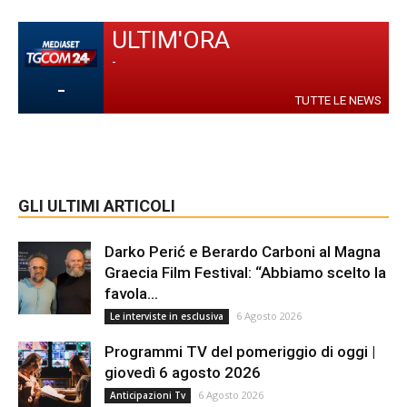
ULTIM'ORA
-
-
TUTTE LE NEWS
GLI ULTIMI ARTICOLI
Darko Perić e Berardo Carboni al Magna
Graecia Film Festival: “Abbiamo scelto la
favola...
6 Agosto 2026
Le interviste in esclusiva
Programmi TV del pomeriggio di oggi |
giovedì 6 agosto 2026
6 Agosto 2026
Anticipazioni Tv