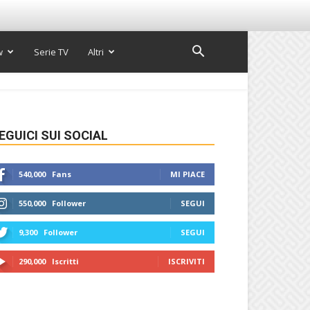
w
Serie TV
Altri
EGUICI SUI SOCIAL
540,000
Fans
MI PIACE
550,000
Follower
SEGUI
9,300
Follower
SEGUI
290,000
Iscritti
ISCRIVITI