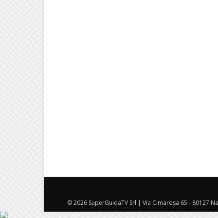
© 2026 SuperGuidaTV Srl | Via Cimarosa 65 - 80127 Nap