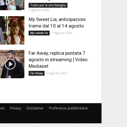
Tutto per la mia famiglia
7 Agosto 2026
My Sweet Lie, anticipazioni
trame dal 10 al 14 agosto
7 Agosto 2026
My sweet lie
Far Away, replica puntata 7
agosto in streaming | Video
Mediaset
7 Agosto 2026
Far Away
one
Privacy
Disclaimer
Preferenze pubblicitarie