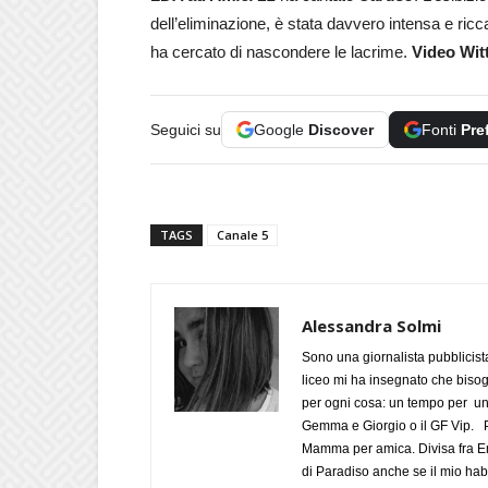
dell’eliminazione, è stata davvero intensa e ricc
ha cercato di nascondere le lacrime.
Video Witt
Seguici su
Google
Discover
Fonti
Pre
TAGS
Canale 5
Alessandra Solmi
Sono una giornalista pubblicist
liceo mi ha insegnato che biso
per ogni cosa: un tempo per un
Gemma e Giorgio o il GF Vip. Po
Mamma per amica. Divisa fra Em
di Paradiso anche se il mio habi