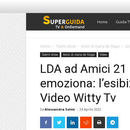
Super
Home
Guida T
Guida
Home
Talent show
Amici di maria de filippi
LD
Talent show
Amici di maria de filippi
Video
TV
LDA ad Amici 21 
emoziona: l’esibi
Video Witty Tv
Da
Alessandra Solmi
-
24 Aprile 2022