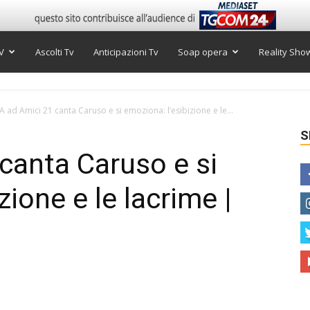
V
Ascolti Tv
Anticipazioni Tv
Soap opera
Reality Sho
A ad Amici 21 canta Caruso e si emoziona: l’esibizione e le...
S
canta Caruso e si
zione e le lacrime |