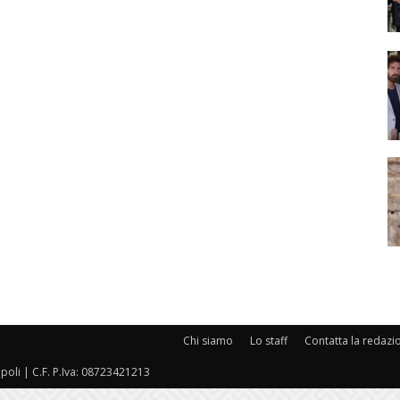
Chi siamo
Lo staff
Contatta la redazi
oli | C.F. P.Iva: 08723421213