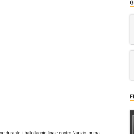
G
F
one durante il ballottaggio finale contro Nunzio, prima