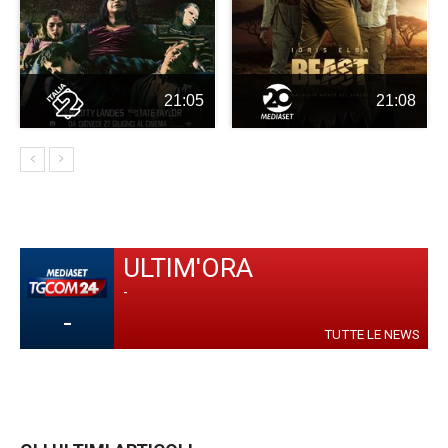
21:05
21:08
ULTIM'ORA
-
-
TUTTE LE NEWS