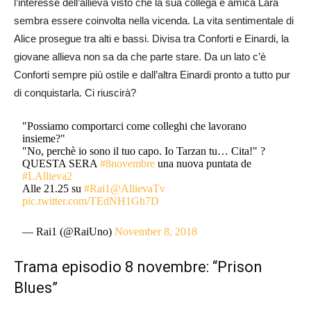
l’interesse dell’allieva visto che la sua collega e amica Lara
sembra essere coinvolta nella vicenda. La vita sentimentale di
Alice prosegue tra alti e bassi. Divisa tra Conforti e Einardi, la
giovane allieva non sa da che parte stare. Da un lato c’è
Conforti sempre più ostile e dall’altra Einardi pronto a tutto pur
di conquistarla. Ci riuscirà?
"Possiamo comportarci come colleghi che lavorano
insieme?"
"No, perchè io sono il tuo capo. Io Tarzan tu… Cita!" ?
QUESTA SERA
#8novembre
una nuova puntata de
#LAllieva2
Alle 21.25 su
#Rai1
@AllievaTv
pic.twitter.com/TEdNH1Gh7D
— Rai1 (@RaiUno)
November 8, 2018
Trama episodio 8 novembre: “Prison
Blues”