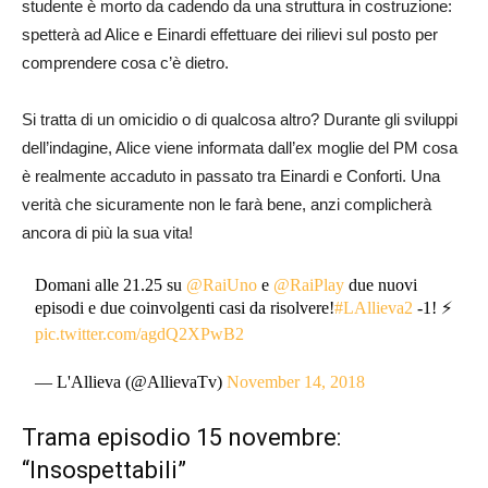
studente è morto da cadendo da una struttura in costruzione:
spetterà ad Alice e Einardi effettuare dei rilievi sul posto per
comprendere cosa c’è dietro.
Si tratta di un omicidio o di qualcosa altro? Durante gli sviluppi
dell’indagine, Alice viene informata dall’ex moglie del PM cosa
è realmente accaduto in passato tra Einardi e Conforti. Una
verità che sicuramente non le farà bene, anzi complicherà
ancora di più la sua vita!
Domani alle 21.25 su
@RaiUno
e
@RaiPlay
due nuovi
episodi e due coinvolgenti casi da risolvere!
#LAllieva2
-1! ⚡️
pic.twitter.com/agdQ2XPwB2
— L'Allieva (@AllievaTv)
November 14, 2018
Trama episodio 15 novembre:
“Insospettabili”