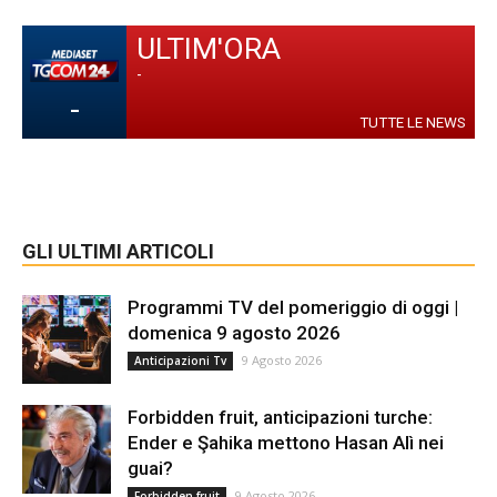
ULTIM'ORA
-
-
TUTTE LE NEWS
GLI ULTIMI ARTICOLI
Programmi TV del pomeriggio di oggi |
domenica 9 agosto 2026
9 Agosto 2026
Anticipazioni Tv
Forbidden fruit, anticipazioni turche:
Ender e Şahika mettono Hasan Alì nei
guai?
9 Agosto 2026
Forbidden fruit