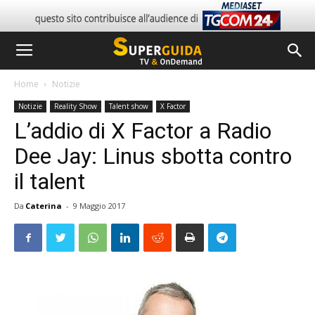
Home
Notizie
Notizie
Reality Show
Talent show
X Factor
L’addio di X Factor a Radio
Dee Jay: Linus sbotta contro
il talent
Da
Caterina
-
9 Maggio 2017