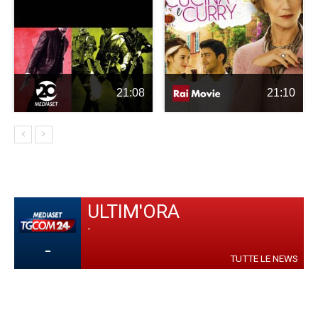
21:08
21:10
ULTIM'ORA
-
-
TUTTE LE NEWS