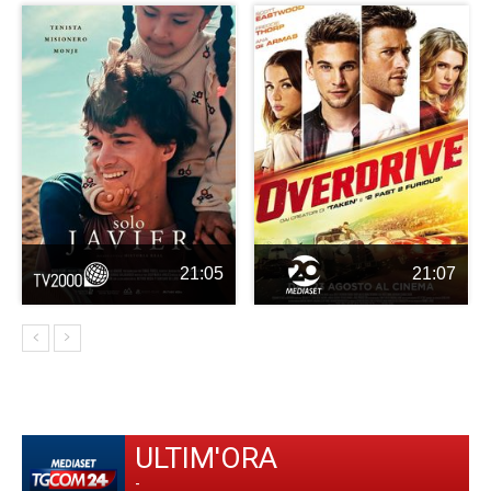
21:05
21:07
ULTIM'ORA
-