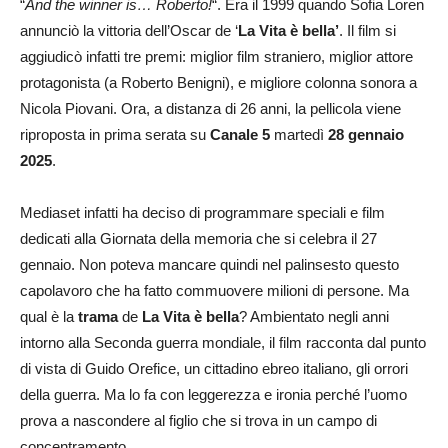
“
And the winner is… Roberto!
“. Era il 1999 quando Sofia Loren
annunciò la vittoria dell’Oscar de ‘
La Vita è bella’
. Il film si
aggiudicò infatti tre premi: miglior film straniero, miglior attore
protagonista (a Roberto Benigni), e migliore colonna sonora a
Nicola Piovani. Ora, a distanza di 26 anni, la pellicola viene
riproposta in prima serata su
Canale 5
martedì
28 gennaio
2025
.
Mediaset infatti ha deciso di programmare speciali e film
dedicati alla Giornata della memoria che si celebra il 27
gennaio. Non poteva mancare quindi nel palinsesto questo
capolavoro che ha fatto commuovere milioni di persone. Ma
qual è la
trama
de
La Vita è bella
? Ambientato negli anni
intorno alla Seconda guerra mondiale, il film racconta dal punto
di vista di Guido Orefice, un cittadino ebreo italiano, gli orrori
della guerra. Ma lo fa con leggerezza e ironia perché l’uomo
prova a nascondere al figlio che si trova in un campo di
concentramento.