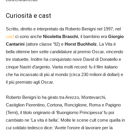
Curiosità e cast
Scritto, diretto e interpretato da Roberto Benigni nel 1997, nel
cast
ci sono anche
Nicoletta Braschi
, il bambino era
Giorgio
Cantarini
(attore classe ’92) e
Horst Buchholz
. La Vita è
bella ottenne ben sette candidature al premio Oscar, vincendo
tre statuette. Inoltre ha conquistato nove David di Donatello e
cinque Nastri d’argento. Vanta molti record: fu il film italiano
che ha incassato di più al mondo (circa 230 milioni di dollari) e
il più premiato agli Oscar.
Roberto Benigni lo ha girato tra Arezzo, Montevarchi,
Castiglion Fiorentino, Cortona, Ronciglione, Roma e Papigno
(Terni), il titolo originario di ‘Buongiorno Principessa’ fu poi
cambiato ne ‘La vita è bella’. Molte le scene cult come quella in
cui soldato tedesco dice: ‘Avete l’onore di lavorare per la