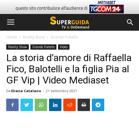
Home
Reality Show
Grande Fratello
Reality Show
Grande Fratello
Video
La storia d’amore di Raffaella
Fico, Balotelli e la figlia Pia al
GF Vip | Video Mediaset
Da
Eliana Catalano
-
21 Settembre 2021