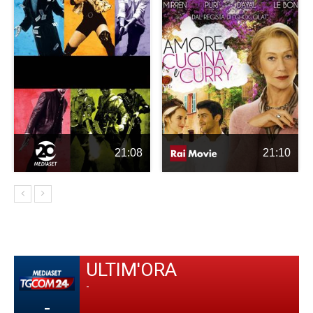
21:08
21:10
ULTIM'ORA
-
-