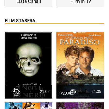
Lista Canali
Film in Tv
FILM STASERA
21:02
21:05