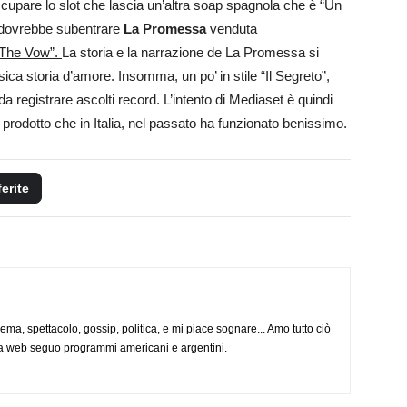
upare lo slot che lascia un’altra soap spagnola che è “Un
i, dovrebbe subentrare
La Promessa
venduta
“The Vow”.
La storia e la narrazione de La Promessa si
ica storia d’amore. Insomma, un po’ in stile “Il Segreto”,
 registrare ascolti record. L’intento di Mediaset è quindi
 prodotto che in Italia, nel passato ha funzionato benissimo.
ferite
nema, spettacolo, gossip, politica, e mi piace sognare... Amo tutto ciò
via web seguo programmi americani e argentini.