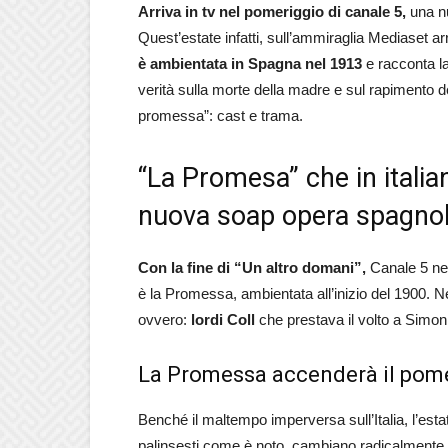
Arriva in tv nel pomeriggio di canale 5,
una n
Quest’estate infatti, sull’ammiraglia Mediaset a
è ambientata in Spagna nel 1913
e racconta la
verità sulla morte della madre e sul rapimento de
promessa”: cast e trama.
“La Promesa” che in italia
nuova soap opera spagnol
Con la fine di “Un altro domani”,
Canale 5 nel
è la Promessa, ambientata all’inizio del 1900. Nel
ovvero:
lordi Coll
che prestava il volto a Simo
La Promessa accenderà il pomer
Benché il maltempo imperversa sull’Italia, l’esta
palinsesti come è noto, cambiano radicalmente.