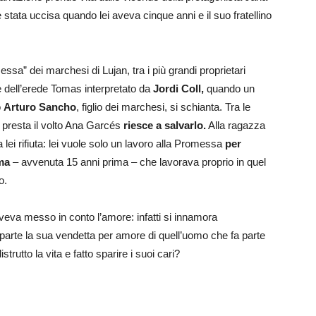
stata uccisa quando lei aveva cinque anni e il suo fratellino
sa” dei marchesi di Lujan, tra i più grandi proprietari
ze dell’erede Tomas interpretato da
Jordi Coll,
quando un
o
Arturo Sancho
, figlio dei marchesi, si schianta. Tra le
 presta il volto Ana Garcés
riesce a salvarlo.
Alla ragazza
lei rifiuta: lei vuole solo un lavoro alla Promessa
per
ma
– avvenuta 15 anni prima – che lavorava proprio in quel
o.
aveva messo in conto l’amore: infatti si innamora
parte la sua vendetta per amore di quell’uomo che fa parte
strutto la vita e fatto sparire i suoi cari?