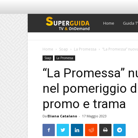
Super
Home
Guida T
Guida
Home
Soap
La Promessa
“La Promessa” nuova
Soap
La Promessa
TV
“La Promessa” n
nel pomeriggio di
promo e trama
Da
Eliana Catalano
-
17 Maggio 2023