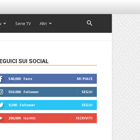
w
Serie TV
Altri
EGUICI SUI SOCIAL
540,000
Fans
MI PIACE
550,000
Follower
SEGUI
9,300
Follower
SEGUI
290,000
Iscritti
ISCRIVITI