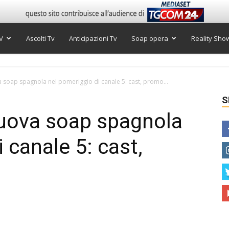
V
Ascolti Tv
Anticipazioni Tv
Soap opera
Reality Sho
 soap spagnola nel pomeriggio di canale 5: cast, promo...
S
uova soap spagnola
 canale 5: cast,