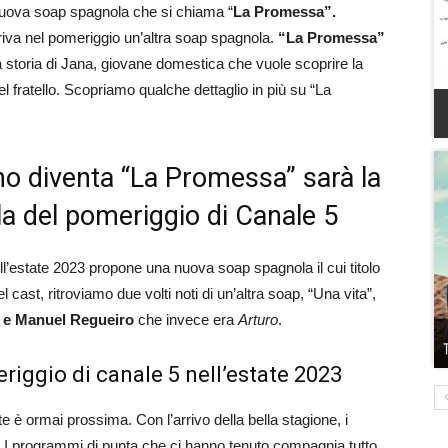
uova soap spagnola che si chiama “
La Promessa”.
rriva nel pomeriggio un’altra soap spagnola.
“La Promessa”
 storia di Jana, giovane domestica che vuole scoprire la
l fratello. Scopriamo qualche dettaglio in più su “La
no diventa “La Promessa” sarà la
a del pomeriggio di Canale 5
l’estate 2023 propone una nuova soap spagnola il cui titolo
 cast, ritroviamo due volti noti di un’altra soap, “Una vita”,
n
e Manuel Regueiro
che invece era
Arturo
.
iggio di canale 5 nell’estate 2023
te è ormai prossima. Con l’arrivo della bella stagione, i
 I programmi di punta che ci hanno tenuto compagnia tutto