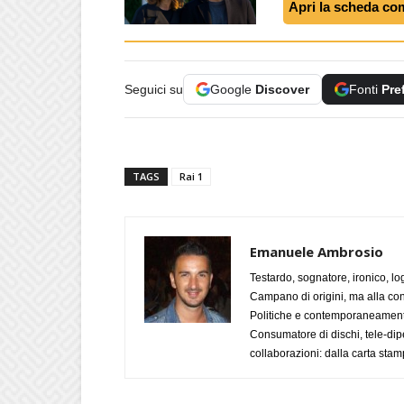
Apri la scheda co
Seguici su
Google
Discover
Fonti
Pre
TAGS
Rai 1
Emanuele Ambrosio
Testardo, sognatore, ironico, l
Campano di origini, ma alla con
Politiche e contemporaneamente 
Consumatore di dischi, tele-dip
collaborazioni: dalla carta stam