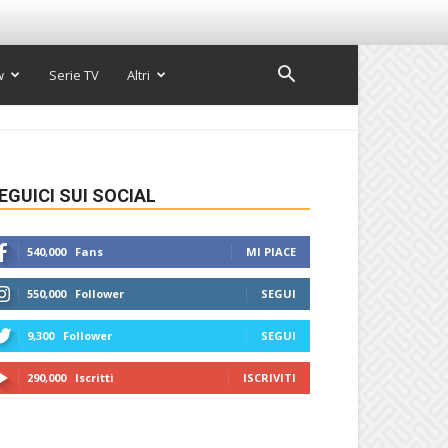
w
Serie TV
Altri
EGUICI SUI SOCIAL
540,000
Fans
MI PIACE
550,000
Follower
SEGUI
9,300
Follower
SEGUI
290,000
Iscritti
ISCRIVITI