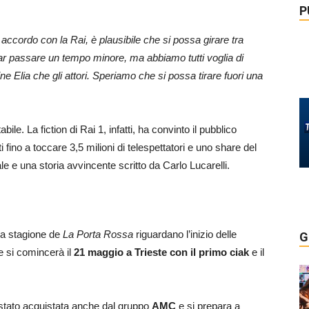
P
ccordo con la Rai, è plausibile che si possa girare tra
ar passare un tempo minore, ma abbiamo tutti voglia di
ne Elia che gli attori. Speriamo che si possa tirare fuori una
bile. La fiction di Rai 1, infatti, ha convinto il pubblico
 fino a toccare 3,5 milioni di telespettatori e uno share del
e e una storia avvincente scritto da Carlo Lucarelli.
da stagione de
La Porta Rossa
riguardano l’inizio delle
G
he si comincerà il
21 maggio a Trieste con il primo ciak
e il
è stato acquistata anche dal gruppo
AMC
e si prepara a