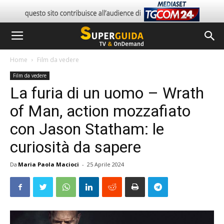
Home
Film da vedere
Film da vedere
La furia di un uomo – Wrath
of Man, action mozzafiato
con Jason Statham: le
curiosità da sapere
Da
Maria Paola Macioci
-
25 Aprile 2024