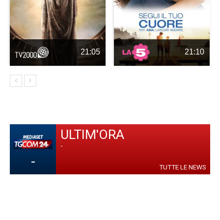
21:05
21:10
ULTIM'ORA
-
-
TUTTE LE NEWS