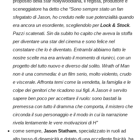
proposito della
star
hollywoodiana, il regista, produttore e
sceneggiatore ha detto che
“Sono sempre stato un fan
sfegatato di Jason, ho creduto nelle sue potenzialità quando
era ancora un esordiente, scegliendolo per
Lock & Stock
.
Pazzi scatenati. Sin da subito ho capito che aveva la stoffa
per diventare una star del cinema e sono felice nel
constatare che lo è diventato. Entrambi abbiamo fatto le
nostre scelte ma era arrivato il momento di riunirci, con un
progetto del tutto nuovo e diverso dal solito. Wrath of Man
non è una commedia: è un film serio, molto violento, crudo
e viscerale. Affronta temi come la vendetta, la famiglia e le
colpe dei genitori che ricadono sui figli. A Jason è servito
sapere ben poco per accettare il ruolo: sono bastati la
premessa con tutto il dramma che comporta, il mistero che
circonda il suo personaggio e il modo in cui la narrazione
rivela lentamente le vere motivazioni di H”
come sempre,
Jason Statham
, specializzato in ruoli ad
alto tasso di dinamicità e dotato di una eccellente fisicità, ha