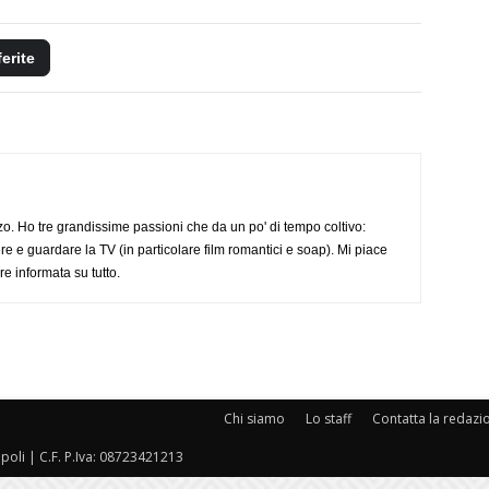
ferite
o. Ho tre grandissime passioni che da un po' di tempo coltivo:
re e guardare la TV (in particolare film romantici e soap). Mi piace
e informata su tutto.
Chi siamo
Lo staff
Contatta la redazi
oli | C.F. P.Iva: 08723421213