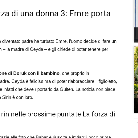
orza di una donna 3: Emre porta
e diventato padre ha turbato Emre, l’uomo decide di fare un
n – la madre di Ceyda – e gli chiede di poter tenere per
sione di Doruk con il bambino
, che proprio in
re. Ceyda è felicissima di poter riabbracciare il figlioletto,
e infatti che deve riportarlo da Gulten. La notizia non piace
 Sirin è con loro.
rin nelle prossime puntate La forza di
razie alle foto che Bahar è riuscita a inviargli poco prima