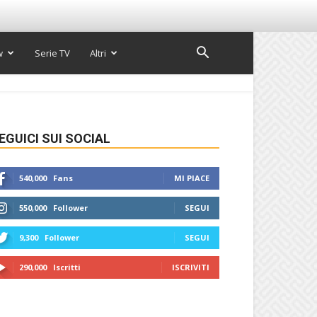
w
Serie TV
Altri
EGUICI SUI SOCIAL
540,000
Fans
MI PIACE
550,000
Follower
SEGUI
9,300
Follower
SEGUI
290,000
Iscritti
ISCRIVITI