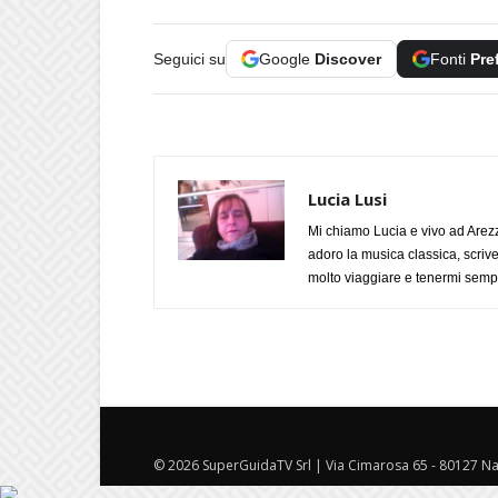
Seguici su
Google
Discover
Fonti
Pre
Lucia Lusi
Mi chiamo Lucia e vivo ad Arezz
adoro la musica classica, scrive
molto viaggiare e tenermi sempr
© 2026 SuperGuidaTV Srl | Via Cimarosa 65 - 80127 Nap