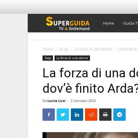
Super
Home
Guida T
Guida
Home
Soap
La forza di una donna
La forza di
Soap
La forza di una donna
TV
La forza di una 
dov’è finito Arda
Da
Lucia Lusi
-
5 Gennaio 2026