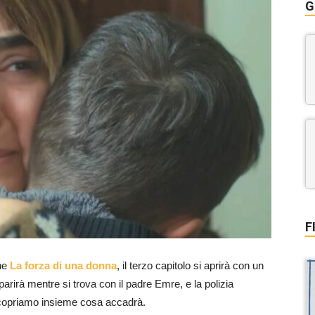
G
F
one
La forza di una donna
, il terzo capitolo si aprirà con un
rirà mentre si trova con il padre Emre, e la polizia
Scopriamo insieme cosa accadrà.