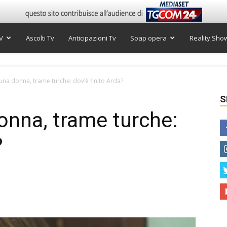
V
Ascolti Tv
Anticipazioni Tv
Soap opera
Reality Sho
 una donna, trame turche: dov’è finito Arda?
S
donna, trame turche:
?