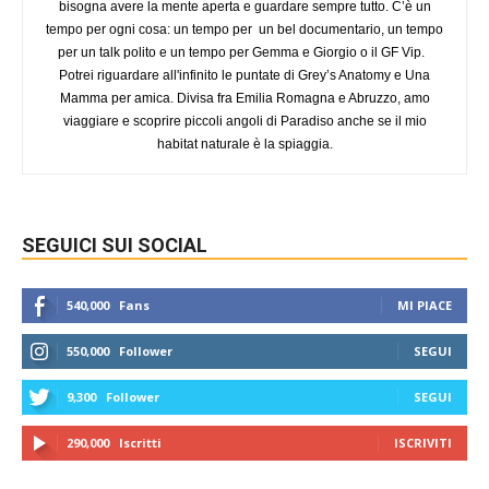
bisogna avere la mente aperta e guardare sempre tutto. C’è un
tempo per ogni cosa: un tempo per un bel documentario, un tempo
per un talk polito e un tempo per Gemma e Giorgio o il GF Vip.
Potrei riguardare all'infinito le puntate di Grey’s Anatomy e Una
Mamma per amica. Divisa fra Emilia Romagna e Abruzzo, amo
viaggiare e scoprire piccoli angoli di Paradiso anche se il mio
habitat naturale è la spiaggia.
SEGUICI SUI SOCIAL
540,000
Fans
MI PIACE
550,000
Follower
SEGUI
9,300
Follower
SEGUI
290,000
Iscritti
ISCRIVITI