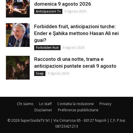
domenica 9 agosto 2026
9 Agosto 2026
Anticipazioni Tv
Forbidden fruit, anticipazioni turche:
Ender e Şahika mettono Hasan Alì nei
guai?
9 Agosto 2026
Forbidden fruit
Racconto di una notte, trama e
anticipazioni puntate serali 9 agosto
9 Agosto 2026
Soap
Chi siamo
Lo staff
Contatta la redazione
Privacy
Disclaimer
Preferenze pubblicitarie
© 2026 SuperGuidaTV Srl | Via Cimarosa 65 - 80127 Napoli | C.F. P.Iva:
08723421213