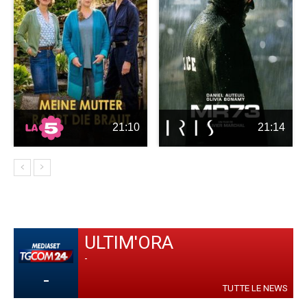
21:10
21:14
ULTIM'ORA
-
-
TUTTE LE NEWS