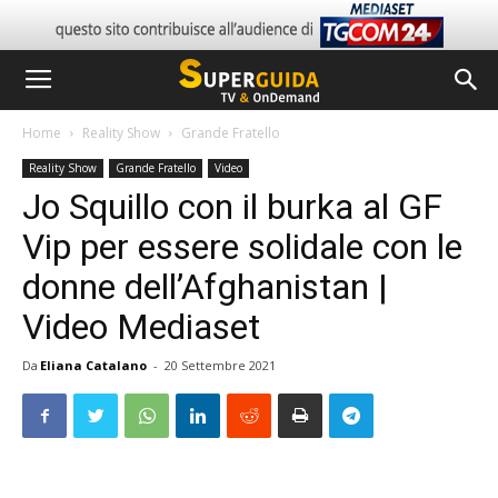
Home
Reality Show
Grande Fratello
Reality Show
Grande Fratello
Video
Jo Squillo con il burka al GF
Vip per essere solidale con le
donne dell’Afghanistan |
Video Mediaset
Da
Eliana Catalano
-
20 Settembre 2021