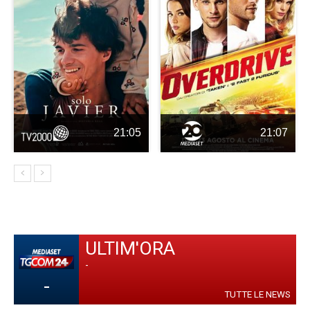
21:05
21:07
ULTIM'ORA
-
-
TUTTE LE NEWS