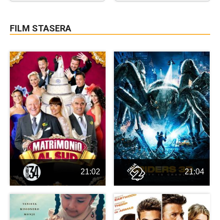
FILM STASERA
21:02
21:04