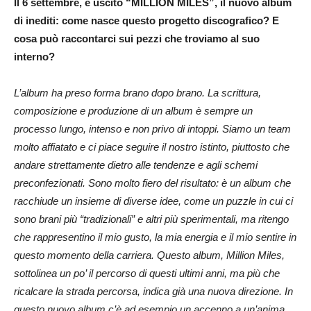
Il 6 settembre, è uscito “MILLION MILES”, il nuovo album
di inediti: come nasce questo progetto discografico? E
cosa può raccontarci sui pezzi che troviamo al suo
interno?
L’album ha preso forma brano dopo brano. La scrittura,
composizione e produzione di un album è sempre un
processo lungo, intenso e non privo di intoppi. Siamo un team
molto affiatato e ci piace seguire il nostro istinto, piuttosto che
andare strettamente dietro alle tendenze e agli schemi
preconfezionati. Sono molto fiero del risultato: è un album che
racchiude un insieme di diverse idee, come un puzzle in cui ci
sono brani più “tradizionali” e altri più sperimentali, ma ritengo
che rappresentino il mio gusto, la mia energia e il mio sentire in
questo momento della carriera. Questo album, Million Miles,
sottolinea un po’ il percorso di questi ultimi anni, ma più che
ricalcare la strada percorsa, indica già una nuova direzione. In
questo nuovo album c’è ad esempio un accenno a un’anima