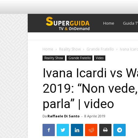
Super
Home
Guida T
Guida
Home
Reality Show
Grande Fratello
Ivana Icar
Reality Show
Grande Fratello
Video
TV
Ivana Icardi vs 
2019: “Non vede,
parla” | video
Da
Raffaele Di Santo
-
8 Aprile 2019