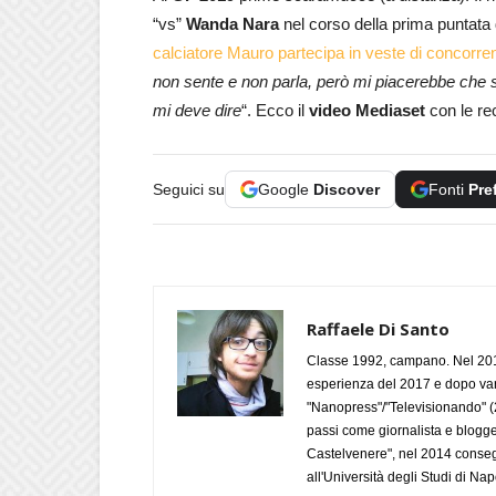
“vs”
Wanda Nara
nel corso della prima puntata d
calciatore Mauro partecipa in veste di concorre
non sente e non parla, però mi piacerebbe che s
mi deve dire
“. Ecco il
video Mediaset
con le rec
Seguici su
Google
Discover
Fonti
Pre
Raffaele Di Santo
Classe 1992, campano. Nel 2019
esperienza del 2017 e dopo varie 
"Nanopress"/"Televisionando" (
passi come giornalista e blogge
Castelvenere", nel 2014 conseg
all'Università degli Studi di Napo