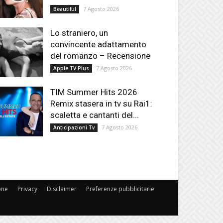
7 Agosto 2026
Beautiful
Lo straniero, un
convincente adattamento
del romanzo – Recensione
7 Agosto 2026
Apple TV Plus
TIM Summer Hits 2026
Remix stasera in tv su Rai1:
scaletta e cantanti del...
7 Agosto 2026
Anticipazioni Tv
one
Privacy
Disclaimer
Preferenze pubblicitarie