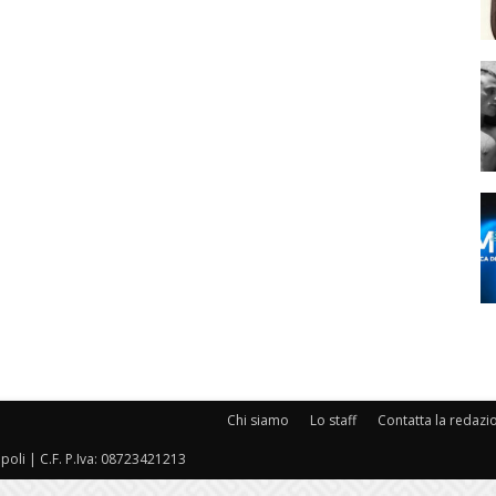
Chi siamo
Lo staff
Contatta la redazi
oli | C.F. P.Iva: 08723421213