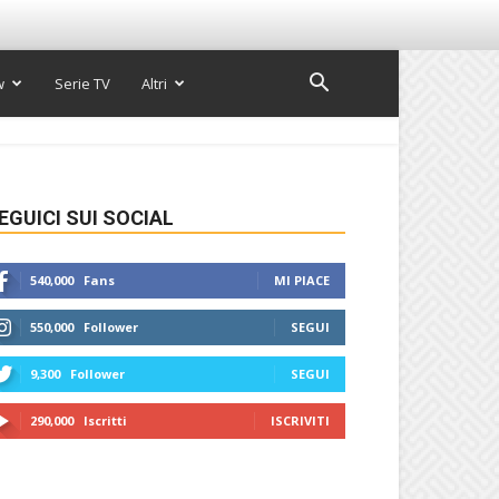
w
Serie TV
Altri
EGUICI SUI SOCIAL
540,000
Fans
MI PIACE
550,000
Follower
SEGUI
9,300
Follower
SEGUI
290,000
Iscritti
ISCRIVITI