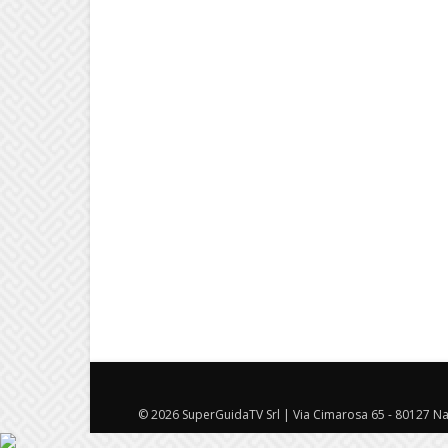
© 2026 SuperGuidaTV Srl | Via Cimarosa 65 - 80127 Nap