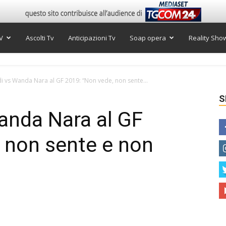
V
Ascolti Tv
Anticipazioni Tv
Soap opera
Reality Sho
di vs Wanda Nara al GF 2019: “Non vede, non sente...
S
Wanda Nara al GF
 non sente e non