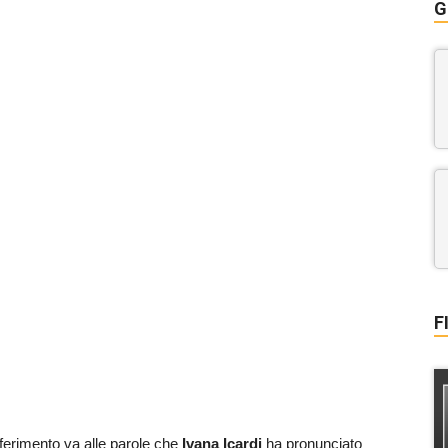
G
F
ferimento va alle parole che
Ivana Icardi
ha pronunciato