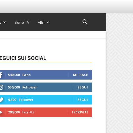
w
Serie TV
Altri
EGUICI SUI SOCIAL
540,000
Fans
MI PIACE
550,000
Follower
SEGUI
9,300
Follower
SEGUI
290,000
Iscritti
ISCRIVITI