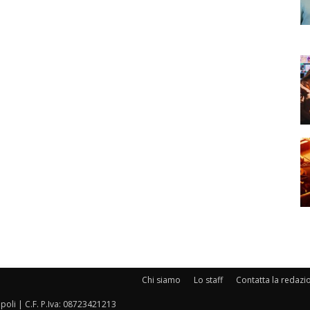
Chi siamo
Lo staff
Contatta la redazi
oli | C.F. P.Iva: 08723421213