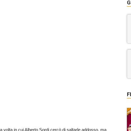
G
F
a volta in cui Alberto Sordi cercò di saltarle addosso, ma