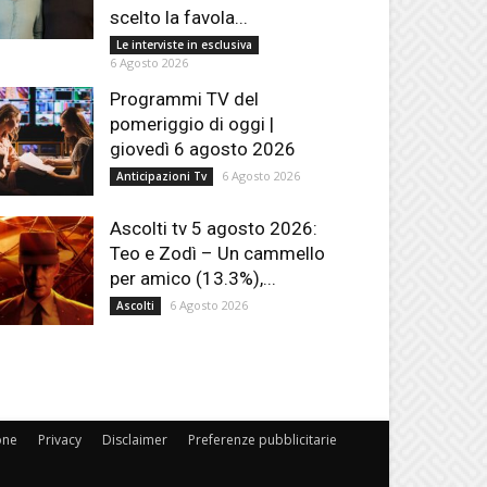
scelto la favola...
Le interviste in esclusiva
6 Agosto 2026
Programmi TV del
pomeriggio di oggi |
giovedì 6 agosto 2026
6 Agosto 2026
Anticipazioni Tv
Ascolti tv 5 agosto 2026:
Teo e Zodì – Un cammello
per amico (13.3%),...
6 Agosto 2026
Ascolti
one
Privacy
Disclaimer
Preferenze pubblicitarie