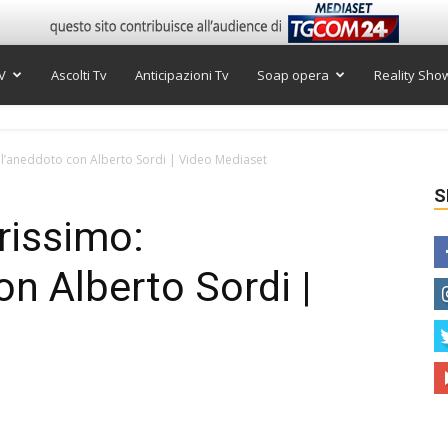
V
Ascolti Tv
Anticipazioni Tv
Soap opera
Reality Sho
ell’aneddoto con Alberto Sordi | Video Mediaset
S
rissimo:
on Alberto Sordi |