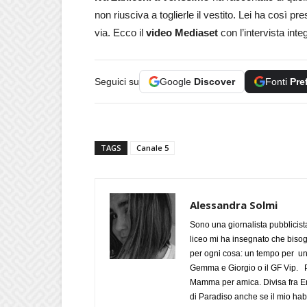
non riusciva a toglierle il vestito. Lei ha così p
via. Ecco il
video Mediaset
con l’intervista inte
Seguici su
Google
Discover
Fonti
Pre
TAGS
Canale 5
Alessandra Solmi
Sono una giornalista pubblicist
liceo mi ha insegnato che biso
per ogni cosa: un tempo per un
Gemma e Giorgio o il GF Vip. Po
Mamma per amica. Divisa fra Em
di Paradiso anche se il mio habi