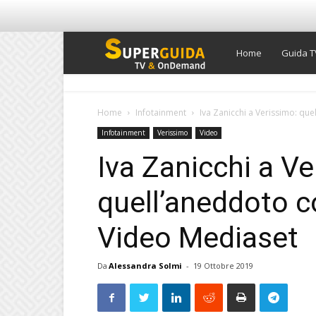
Super
Home
Guida T
Guida
Home
Infotainment
Iva Zanicchi a Verissimo: qu
Infotainment
Verissimo
Video
TV
Iva Zanicchi a Ve
quell’aneddoto c
Video Mediaset
Da
Alessandra Solmi
-
19 Ottobre 2019