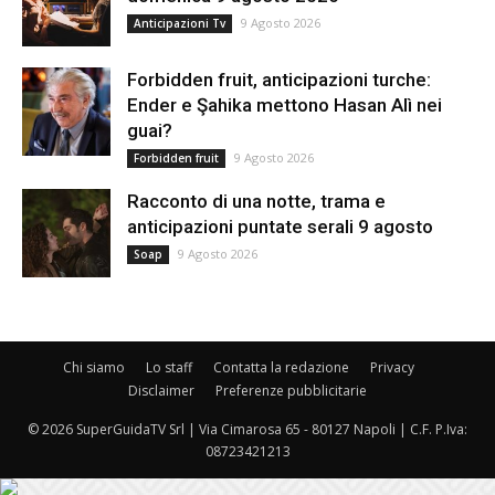
9 Agosto 2026
Anticipazioni Tv
Forbidden fruit, anticipazioni turche:
Ender e Şahika mettono Hasan Alì nei
guai?
9 Agosto 2026
Forbidden fruit
Racconto di una notte, trama e
anticipazioni puntate serali 9 agosto
9 Agosto 2026
Soap
Chi siamo
Lo staff
Contatta la redazione
Privacy
Disclaimer
Preferenze pubblicitarie
© 2026 SuperGuidaTV Srl | Via Cimarosa 65 - 80127 Napoli | C.F. P.Iva:
08723421213