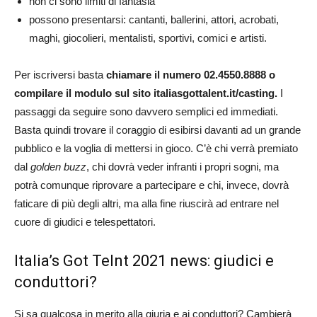
non ci sono limiti di fantasia
possono presentarsi: cantanti, ballerini, attori, acrobati,
maghi, giocolieri, mentalisti, sportivi, comici e artisti.
Per iscriversi basta
chiamare il numero 02.4550.8888
o
compilare il modulo sul sito italiasgottalent.it/casting.
I
passaggi da seguire sono davvero semplici ed immediati.
Basta quindi trovare il coraggio di esibirsi davanti ad un grande
pubblico e la voglia di mettersi in gioco. C’è chi verrà premiato
dal
golden buzz
, chi dovrà veder infranti i propri sogni, ma
potrà comunque riprovare a partecipare e chi, invece, dovrà
faticare di più degli altri, ma alla fine riuscirà ad entrare nel
cuore di giudici e telespettatori.
Italia’s Got Telnt 2021 news: giudici e
conduttori?
Si sa qualcosa in merito alla giuria e ai conduttori? Cambierà