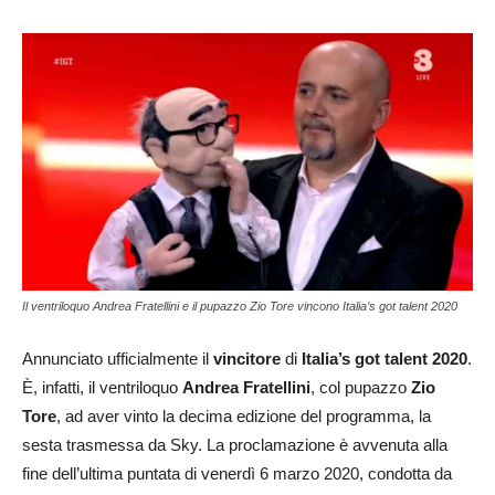
Il ventriloquo Andrea Fratellini e il pupazzo Zio Tore vincono Italia’s got talent 2020
Annunciato ufficialmente il
vincitore
di
Italia’s got talent 2020
.
È, infatti, il ventriloquo
Andrea Fratellini
, col pupazzo
Zio
Tore
, ad aver vinto la decima edizione del programma, la
sesta trasmessa da Sky. La proclamazione è avvenuta alla
fine dell’ultima puntata di venerdì 6 marzo 2020, condotta da