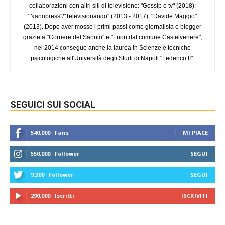
collaborazioni con altri siti di televisione: "Gossip e tv" (2018);
"Nanopress"/"Televisionando" (2013 - 2017); "Davide Maggio"
(2013). Dopo aver mosso i primi passi come giornalista e blogger
grazie a "Corriere del Sannio" e "Fuori dal comune Castelvenere",
nel 2014 conseguo anche la laurea in Scienze e tecniche
psicologiche all'Università degli Studi di Napoli "Federico II".
SEGUICI SUI SOCIAL
540,000
Fans
MI PIACE
550,000
Follower
SEGUI
9,300
Follower
SEGUI
290,000
Iscritti
ISCRIVITI