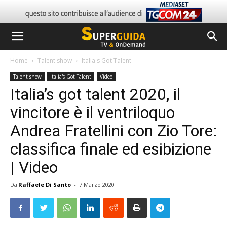
Home
Talent show
Italia's Got Talent
Talent show
Italia's Got Talent
Video
Italia’s got talent 2020, il
vincitore è il ventriloquo
Andrea Fratellini con Zio Tore:
classifica finale ed esibizione
| Video
Da
Raffaele Di Santo
-
7 Marzo 2020