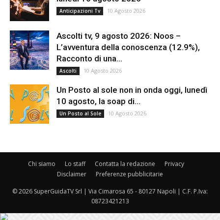
10 Agosto 2026
Anticipazioni Tv
Ascolti tv, 9 agosto 2026: Noos –
L’avventura della conoscenza (12.9%),
Racconto di una...
10 Agosto 2026
Ascolti
Un Posto al sole non in onda oggi, lunedì
10 agosto, la soap di...
10 Agosto 2026
Un Posto al Sole
Chi siamo
Lo staff
Contatta la redazione
Privacy
Disclaimer
Preferenze pubblicitarie
© 2026 SuperGuidaTV Srl | Via Cimarosa 65 - 80127 Napoli | C.F. P.Iva:
08723421213