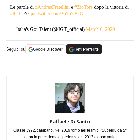
Le parole di
#AndreaFratellini
e
#ZioTore
dopo la vittoria di
#IGT
! ⭐️?
pic.twitter.com/265b5i82Gr
— Italia's Got Talent (@IGT_official)
March 6, 2020
Seguici su
Google
Discover
Fonti
Preferite
Raffaele Di Santo
Classe 1992, campano. Nel 2019 torno nel team di "Superguida tv"
dopo la precedente esperienza del 2017 e dopo varie