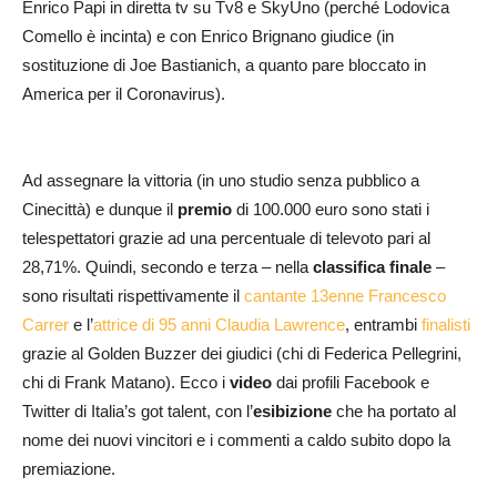
Enrico Papi in diretta tv su Tv8 e SkyUno (perché Lodovica
Comello è incinta) e con Enrico Brignano giudice (in
sostituzione di Joe Bastianich, a quanto pare bloccato in
America per il Coronavirus).
Ad assegnare la vittoria (in uno studio senza pubblico a
Cinecittà) e dunque il
premio
di 100.000 euro sono stati i
telespettatori grazie ad una percentuale di televoto pari al
28,71%. Quindi, secondo e terza – nella
classifica finale
–
sono risultati rispettivamente il
cantante 13enne Francesco
Carrer
e l’
attrice di 95 anni Claudia Lawrence
, entrambi
finalisti
grazie al Golden Buzzer dei giudici (chi di Federica Pellegrini,
chi di Frank Matano). Ecco i
video
dai profili Facebook e
Twitter di Italia’s got talent, con l’
esibizione
che ha portato al
nome dei nuovi vincitori e i commenti a caldo subito dopo la
premiazione.