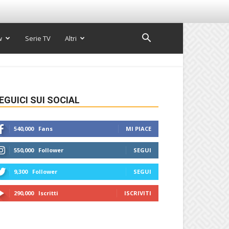
w
Serie TV
Altri
EGUICI SUI SOCIAL
540,000
Fans
MI PIACE
550,000
Follower
SEGUI
9,300
Follower
SEGUI
290,000
Iscritti
ISCRIVITI