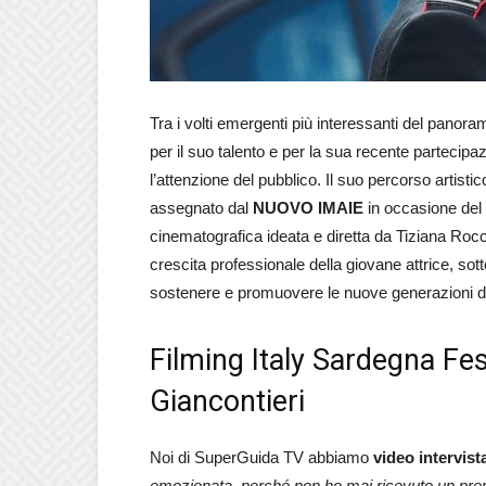
Tra i volti emergenti più interessanti del panora
per il suo talento e per la sua recente partecipaz
l’attenzione del pubblico. Il suo percorso artist
assegnato dal
NUOVO IMAIE
in occasione del
cinematografica ideata e diretta da Tiziana Rocc
crescita professionale della giovane attrice, 
sostenere e promuovere le nuove generazioni di a
Filming Italy Sardegna Fest
Giancontieri
Noi di SuperGuida TV abbiamo
video intervist
emozionata, perché non ho mai ricevuto un prem