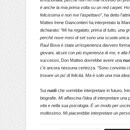
è anche la mia prima volta su un red carpet. Ho
felicissima e non me l’aspettavo”,
ha detto l’att
Matteo Irene Giancontieri ha interpretato la Mar
dichiarato:
“
Mi ha regalato, prima di tutto, una 
perché nove mesi di set sono una scuola unica. 
Raul Bova è stata un’esperienza davvero formati
giovani, alcuni con più esperienza di me, e alla f
successo, Don Matteo dovrebbe avere una
nuo
c’è ancora nessuna certezza.
“Sono convinta c
trovare un po’ di felicità. Ma è solo una mia id
Sui
ruoli
che vorrebbe interpretare in futuro, Ire
biografie. Mi affascina l’idea di interpretare una
vita e nella sua psicologia. È un modo per usci
moltissimo. Mi piacerebbe interpretare un perso