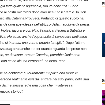
P
 già fatto qualche figuraccia, ma va bene così! Sono
rice ai nostri microfoni dopo aver ricevuto il premio. In Don
escialla Caterina Provvedi. Parlando di questo
ruolo
ha
grande consapevolezza nell’utilizzo della macchina da presa,
Inoltre, lavorare con Nino Frassica, Federica Sabatini e
va. Ho avuto anche l’opportunità di conoscere tanti attori
ine si è creata una vera e propria famiglia”.
Dopo l’ottimo
va stagione
anche se per quanto riguarda le riprese non
he, se dovesse tornare Caterina, potrebbe finalmente
ea: non ne ho alcuna certezza”,
ha detto Irene.
ne ha confidato:
“Sicuramente mi piacciono molto le
 persona realmente esistita, entrare nei suoi panni, nella sua
G
re da me stessa, ed è una cosa che mi interessa
naggio storico”.