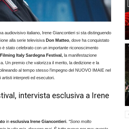
ma audiovisivo italiano, Irene Giancontieri si sta distinguendo
ione alla serie televisiva
Don Matteo
, dove ha conquistato
ico è stato celebrato con un importante riconoscimento
Filming Italy Sardegna Festival,
la manifestazione
a. Un premio che valorizza il merito, la dedizione e la
sottolineando al tempo stesso l’impegno del NUOVO IMAIE nel
rtisti interpreti ed esecutori.
ival, intervista esclusiva a Irene
ato
in
esclusiva
Irene Giancontieri
.
“Sono molto
io in vita mia, davvero mai. È tutto nuovo per me: questa