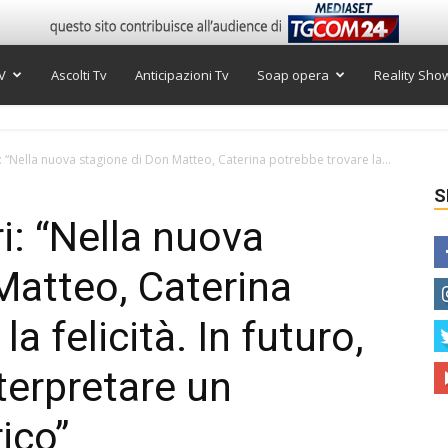
V
Ascolti Tv
Anticipazioni Tv
Soap opera
Reality Sho
: “Nella nuova stagione di Don Matteo, Caterina potrebbe trovare la...
S
i: “Nella nuova
Matteo, Caterina
a felicità. In futuro,
terpretare un
ico”