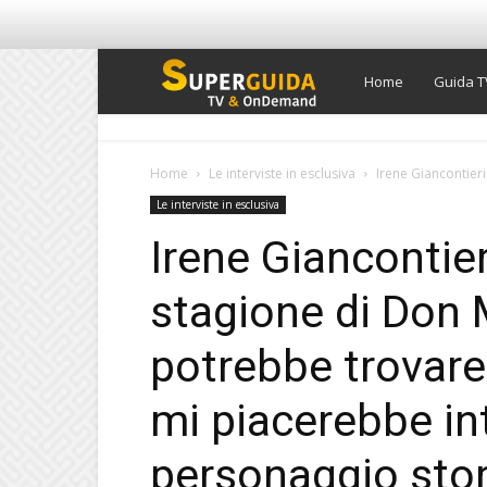
Super
Home
Guida T
Guida
Home
Le interviste in esclusiva
Irene Giancontieri
Le interviste in esclusiva
TV
Irene Giancontier
stagione di Don 
potrebbe trovare l
mi piacerebbe in
personaggio stor