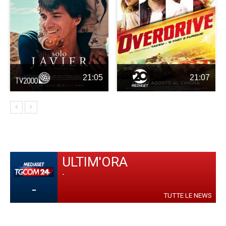
21:05
21:07
ULTIM'ORA
-
-
TUTTE LE NEWS