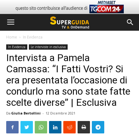
Home
In Evidenza
In Evidenza
Le interviste in esclusiva
Intervista a Pamela
Camassa: “I Fatti Vostri? Si
era presentata l’occasione di
condurlo ma sono state fatte
scelte diverse” | Esclusiva
Da
Giulia Bertollini
-
12 Dicembre 2021