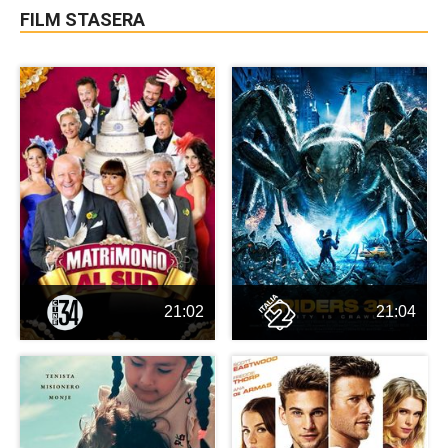
FILM STASERA
21:02
21:04