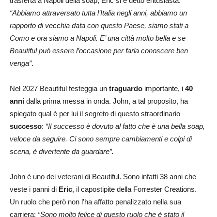
trasferta a Napoli della soap, Eric si è detto entusiasta:
“Abbiamo attraversato tutta l’Italia negli anni, abbiamo un
rapporto di vecchia data con questo Paese, siamo stati a
Como e ora siamo a Napoli. E’ una città molto bella e se
Beautiful può essere l’occasione per farla conoscere ben
venga”
.
Nel 2027 Beautiful festeggia un
traguardo
importante, i
40
anni
dalla prima messa in onda. John, a tal proposito, ha
spiegato qual è per lui il segreto di questo straordinario
successo
:
“Il successo è dovuto al fatto che è una bella soap,
veloce da seguire. Ci sono sempre cambiamenti e colpi di
scena, è divertente da guardare”.
John è uno dei veterani di Beautiful. Sono infatti 38 anni che
veste i panni di
Eric
, il capostipite della Forrester Creations.
Un ruolo che però non l’ha affatto penalizzato nella sua
carriera:
“Sono molto felice di questo ruolo che è stato il