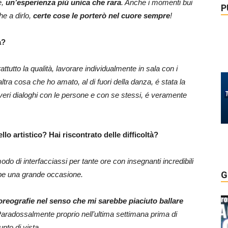
e,
un’esperienza più unica che rara
. Anche i momenti bui
P
he a dirlo,
certe cose le porterò nel cuore sempre
!
a?
rattutto la qualità, lavorare individualmente in sala con i
tra cosa che ho amato, al di fuori della danza, é stata la
e veri dialoghi con le persone e con se stessi, é veramente
lo artistico? Hai riscontrato delle difficoltà?
 di interfacciassi per tante ore con insegnanti incredibili
G
ambe una grande occasione.
coreografie nel senso che mi sarebbe piaciuto ballare
Paradossalmente proprio nell’ultima settimana prima di
unto di vista
.