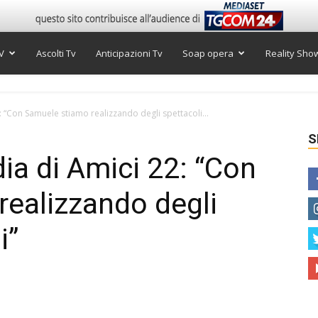
V
Ascolti Tv
Anticipazioni Tv
Soap opera
Reality Sho
2: “Con Samuele stiamo realizzando degli spettacoli...
S
dia di Amici 22: “Con
ealizzando degli
i”