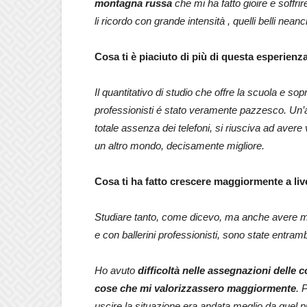
montagna russa
che mi ha fatto gioire e soffrir
li ricordo con grande intensità , quelli belli neanc
Cosa ti è piaciuto di più di questa esperienz
Il quantitativo di studio che offre la scuola e sop
professionisti é stato veramente pazzesco. Un’al
totale assenza dei telefoni, si riusciva ad aver
un altro mondo, decisamente migliore.
Cosa ti ha fatto crescere maggiormente a livel
Studiare tanto, come dicevo, ma anche avere modo
e con ballerini professionisti, sono state entr
Ho avuto
difficoltà nelle assegnazioni delle 
cose che mi valorizzassero maggiormente
. 
uscire la situazione era andata meglio da quel p