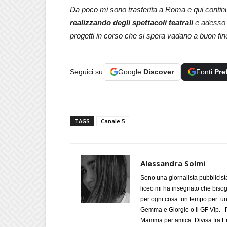
Da poco mi sono trasferita a Roma e qui continu
realizzando degli spettacoli teatrali
e adesso c
progetti in corso che si spera vadano a buon fi
Seguici su
Google
Discover
Fonti
Pre
TAGS
Canale 5
Alessandra Solmi
Sono una giornalista pubblicist
liceo mi ha insegnato che biso
per ogni cosa: un tempo per un
Gemma e Giorgio o il GF Vip. Po
Mamma per amica. Divisa fra Em