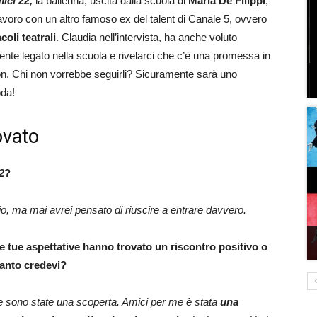
ici 22,
la ballerina, uscita dalla scuola di
Maria De Filippi
,
avoro con un altro famoso ex del talent di Canale 5, ovvero
oli teatrali
. Claudia nell’intervista, ha anche voluto
te legato nella scuola e rivelarci che c’è una promessa in
n. Chi non vorrebbe seguirli? Sicuramente sarà uno
oda!
ovato
2
?
, ma mai avrei pensato di riuscire a entrare davvero.
e tue aspettative hanno trovato un riscontro positivo o
uanto credevi?
ce sono state una scoperta.
Amici per me è stata
una