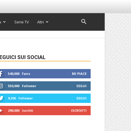
w
Serie TV
Altri
EGUICI SUI SOCIAL
540,000
Fans
MI PIACE
550,000
Follower
SEGUI
9,300
Follower
SEGUI
290,000
Iscritti
ISCRIVITI