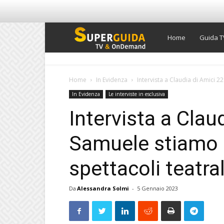
Super
Home
Guida T
Guida
Home
In Evidenza
Intervista a Claudia di Amici 2
In Evidenza
Le interviste in esclusiva
TV
Intervista a Clau
Samuele stiamo r
spettacoli teatral
Da
Alessandra Solmi
-
5 Gennaio 2023