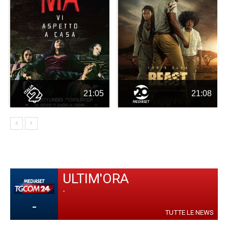
21:05
21:08
ULTIM'ORA
-
-
TUTTE LE NEWS