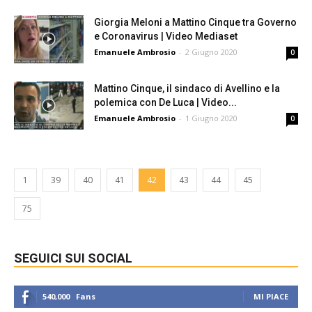
Giorgia Meloni a Mattino Cinque tra Governo
e Coronavirus | Video Mediaset
Emanuele Ambrosio
-
2 Giugno 2020
0
Mattino Cinque, il sindaco di Avellino e la
polemica con De Luca | Video...
Emanuele Ambrosio
-
1 Giugno 2020
0
1
39
40
41
42
43
44
45
75
SEGUICI SUI SOCIAL
540,000
Fans
MI PIACE