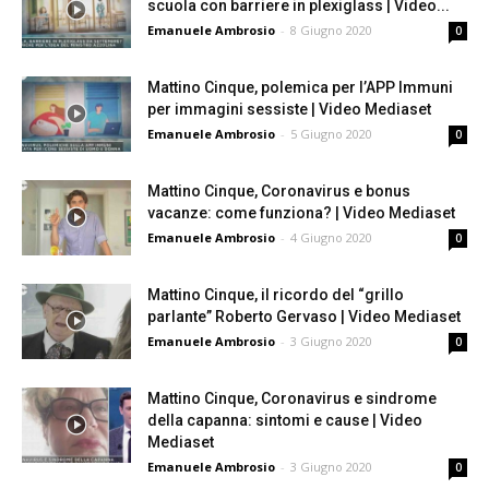
scuola con barriere in plexiglass | Video...
Emanuele Ambrosio
-
8 Giugno 2020
0
Mattino Cinque, polemica per l’APP Immuni
per immagini sessiste | Video Mediaset
Emanuele Ambrosio
-
5 Giugno 2020
0
Mattino Cinque, Coronavirus e bonus
vacanze: come funziona? | Video Mediaset
Emanuele Ambrosio
-
4 Giugno 2020
0
Mattino Cinque, il ricordo del “grillo
parlante” Roberto Gervaso | Video Mediaset
Emanuele Ambrosio
-
3 Giugno 2020
0
Mattino Cinque, Coronavirus e sindrome
della capanna: sintomi e cause | Video
Mediaset
Emanuele Ambrosio
-
3 Giugno 2020
0