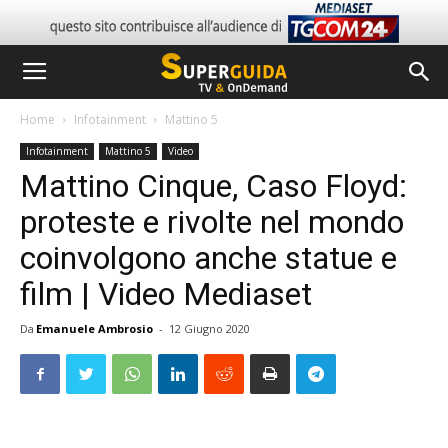
Home
Infotainment
Mattino 5
Infotainment
Mattino 5
Video
Mattino Cinque, Caso Floyd:
proteste e rivolte nel mondo
coinvolgono anche statue e
film | Video Mediaset
Da
Emanuele Ambrosio
-
12 Giugno 2020