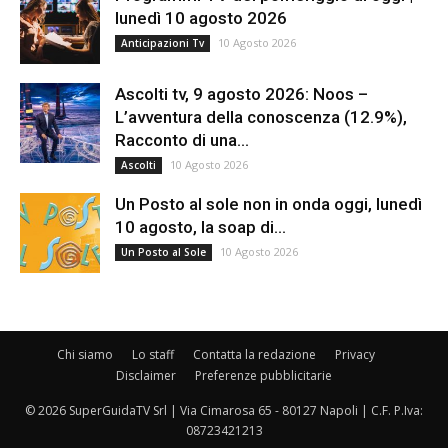
lunedì 10 agosto 2026
10 Agosto 2026
Anticipazioni Tv
Ascolti tv, 9 agosto 2026: Noos –
L’avventura della conoscenza (12.9%),
Racconto di una...
10 Agosto 2026
Ascolti
Un Posto al sole non in onda oggi, lunedì
10 agosto, la soap di...
10 Agosto 2026
Un Posto al Sole
Chi siamo
Lo staff
Contatta la redazione
Privacy
Disclaimer
Preferenze pubblicitarie
© 2026 SuperGuidaTV Srl | Via Cimarosa 65 - 80127 Napoli | C.F. P.Iva:
08723421213