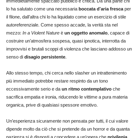
immedietamente spaccato pubblico e critica. Da una parte chi
lo ha salutato come una necessaria
boccata d’aria fresca
per
il filone, dall’altra chi lo ha liquidato come un esercizio di stile
autoreferenziale. Come spesso accade, la verità sta nel
mezzo:
In a Violent Nature
è
un oggetto anomalo
, capace di
costruire un’atmosfera sospesa, quasi ipnotica, interrotta da
improvvisi e brutali scoppi di violenza che lasciano addosso un
senso di
disagio persistente
.
Allo stesso tempo, chi cerca nello slasher un intrattenimento
più immediato potrebbe restare respinto da un tono
eccessivamente serio e da
un ritmo contemplativo
che
sacrifica empatia e ironia, riducendo le vittime a pura materia
organica, prive di qualsiasi spessore emotivo.
Un’esperienza sicuramente non pensata per tutti, il cui valore
dipende molto da ciò che si pretende da un horror e da quanta
pazienza si è disposti a concedere a un’opera che
privilegia