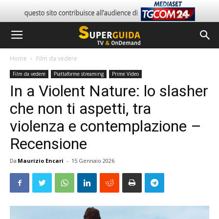
Home
Film da vedere
Film da vedere
Piattaforme streaming
Prime Video
In a Violent Nature: lo slasher
che non ti aspetti, tra
violenza e contemplazione –
Recensione
Da
Maurizio Encari
-
15 Gennaio 2026