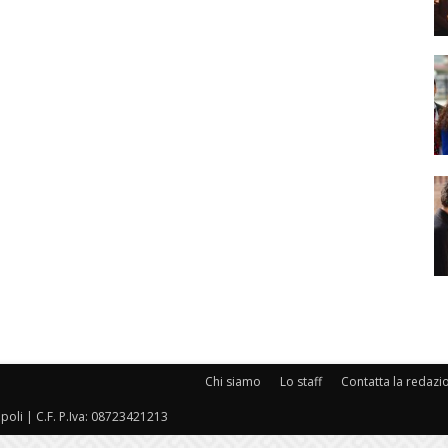
Chi siamo
Lo staff
Contatta la redazi
oli | C.F. P.Iva: 08723421213