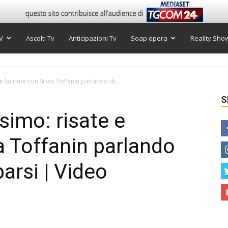
V
Ascolti Tv
Anticipazioni Tv
Soap opera
Reality Sho
 e lacrime con Silvia Toffanin parlando di...
S
ssimo: risate e
a Toffanin parlando
arsi | Video