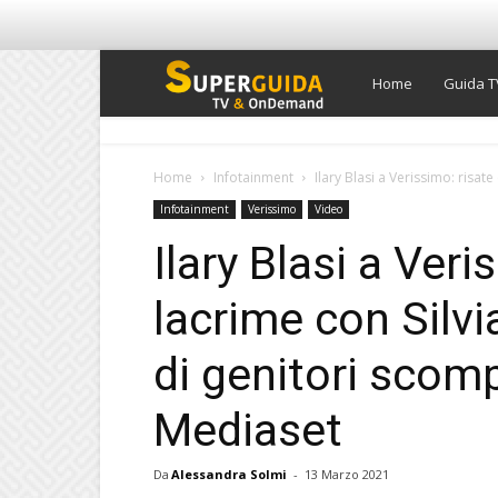
Super
Home
Guida T
Guida
Home
Infotainment
Ilary Blasi a Verissimo: risate
Infotainment
Verissimo
Video
TV
Ilary Blasi a Veri
lacrime con Silvi
di genitori scomp
Mediaset
Da
Alessandra Solmi
-
13 Marzo 2021