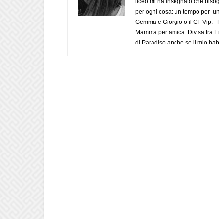
liceo mi ha insegnato che biso
per ogni cosa: un tempo per un
Gemma e Giorgio o il GF Vip. Po
Mamma per amica. Divisa fra Em
di Paradiso anche se il mio habi