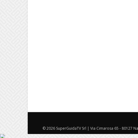
© 2026 SuperGuidaTV Srl | Via Cimarosa 65 - 80127 Nap