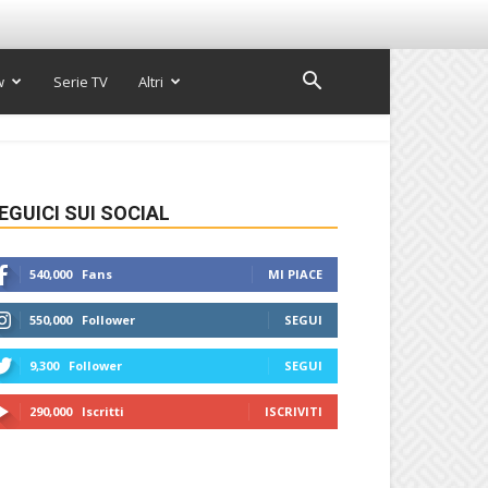
w
Serie TV
Altri
EGUICI SUI SOCIAL
540,000
Fans
MI PIACE
550,000
Follower
SEGUI
9,300
Follower
SEGUI
290,000
Iscritti
ISCRIVITI