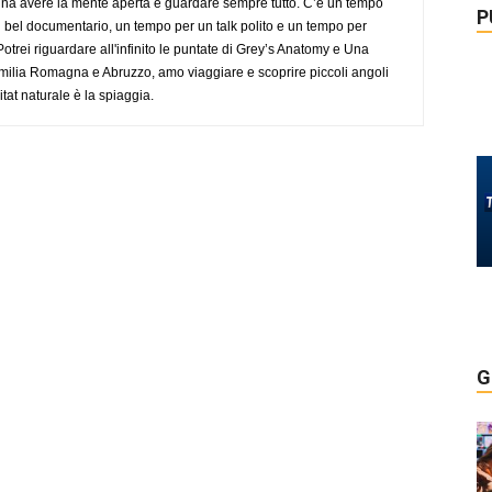
gna avere la mente aperta e guardare sempre tutto. C’è un tempo
P
 bel documentario, un tempo per un talk polito e un tempo per
trei riguardare all'infinito le puntate di Grey’s Anatomy e Una
ilia Romagna e Abruzzo, amo viaggiare e scoprire piccoli angoli
tat naturale è la spiaggia.
G