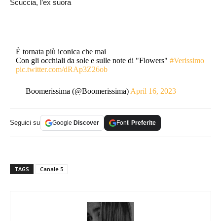
Scuccia, l’ex suora
È tornata più iconica che mai
Con gli occhiali da sole e sulle note di "Flowers"
#Verissimo
pic.twitter.com/dRAp3Z26ob
— Boomerissima (@Boomerissima)
April 16, 2023
Seguici su
Google
Discover
Fonti
Preferite
TAGS
Canale 5