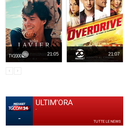
21:05
21:07
ULTIM'ORA
-
-
TUTTE LE NEWS