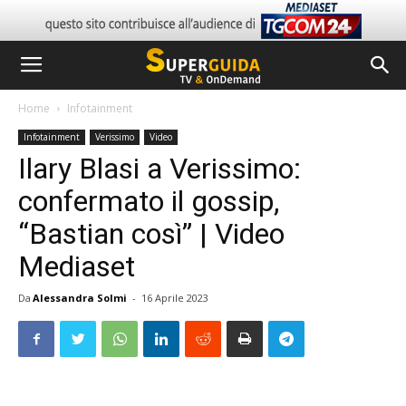
Home
Infotainment
Infotainment
Verissimo
Video
Ilary Blasi a Verissimo:
confermato il gossip,
“Bastian così” | Video
Mediaset
Da
Alessandra Solmi
-
16 Aprile 2023