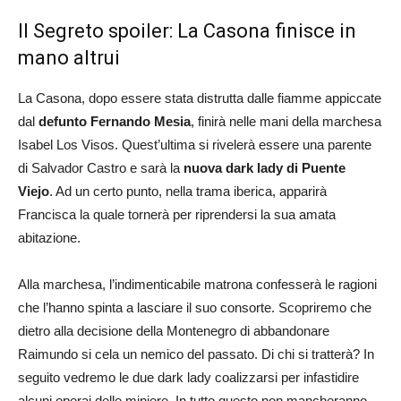
Il Segreto spoiler: La Casona finisce in
mano altrui
La Casona, dopo essere stata distrutta dalle fiamme appiccate
dal
defunto Fernando Mesia
, finirà nelle mani della marchesa
Isabel Los Visos. Quest’ultima si rivelerà essere una parente
di Salvador Castro e sarà la
nuova dark lady di Puente
Viejo
. Ad un certo punto, nella trama iberica, apparirà
Francisca la quale tornerà per riprendersi la sua amata
abitazione.
Alla marchesa, l’indimenticabile matrona confesserà le ragioni
che l’hanno spinta a lasciare il suo consorte. Scopriremo che
dietro alla decisione della Montenegro di abbandonare
Raimundo si cela un nemico del passato. Di chi si tratterà? In
seguito vedremo le due dark lady coalizzarsi per infastidire
alcuni operai delle miniere. In tutto questo non mancheranno