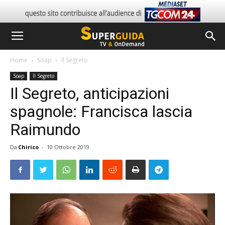
Home
Soap
Il Segreto
Soap
Il Segreto
Il Segreto, anticipazioni
spagnole: Francisca lascia
Raimundo
Da
Chirico
-
10 Ottobre 2019