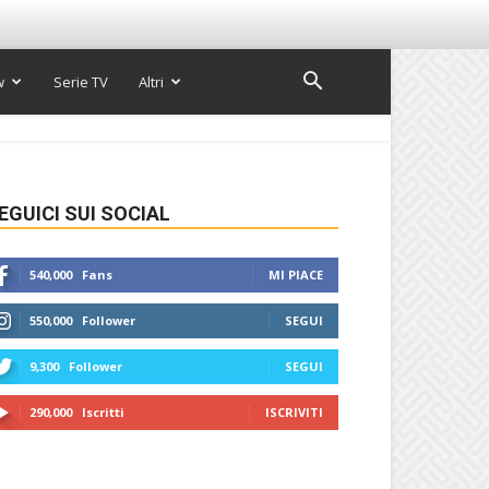
w
Serie TV
Altri
EGUICI SUI SOCIAL
540,000
Fans
MI PIACE
550,000
Follower
SEGUI
9,300
Follower
SEGUI
290,000
Iscritti
ISCRIVITI