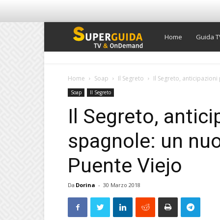
Super
Home
Guida T
Guida
Home
Soap
Il Segreto
Il Segreto, anticipazio
Soap
Il Segreto
TV
Il Segreto, antic
spagnole: un nu
Puente Viejo
Da
Dorina
-
30 Marzo 2018