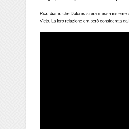
Ricordiamo che Dolores si era messa insieme a 
Viejo. La loro relazione era però considerata d