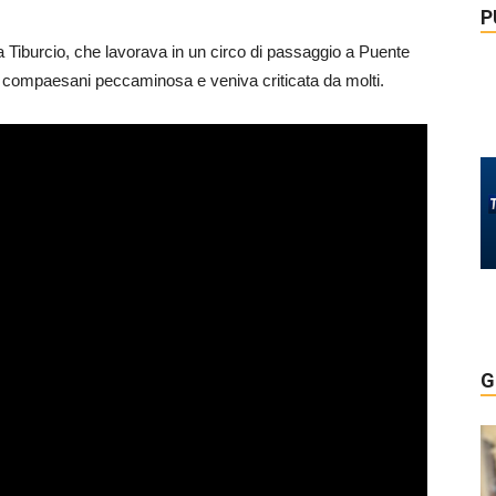
P
Tiburcio, che lavorava in un circo di passaggio a Puente
ai compaesani peccaminosa e veniva criticata da molti.
G