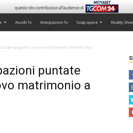
V
Ascolti Tv
Anticipazioni Tv
Soap opera
Reality Sho
ni puntate spagnole: un nuovo matrimonio a Puente Viejo
S
ipazioni puntate
ovo matrimonio a