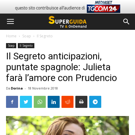
Home
Soap
Il Segreto
Soap
Il Segreto
Il Segreto anticipazioni,
puntate spagnole: Julieta
farà l’amore con Prudencio
Da
Dorina
-
18 Novembre 2018