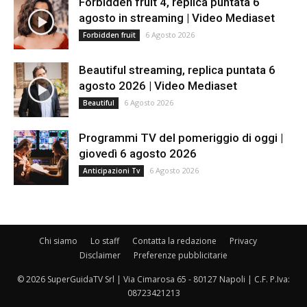
Forbidden fruit 4, replica puntata 6
agosto in streaming | Video Mediaset
6 Agosto 2026
Forbidden fruit
Beautiful streaming, replica puntata 6
agosto 2026 | Video Mediaset
6 Agosto 2026
Beautiful
Programmi TV del pomeriggio di oggi |
giovedì 6 agosto 2026
6 Agosto 2026
Anticipazioni Tv
Chi siamo
Lo staff
Contatta la redazione
Privacy
Disclaimer
Preferenze pubblicitarie
© 2026 SuperGuidaTV Srl | Via Cimarosa 65 - 80127 Napoli | C.F. P.Iva:
08723421213