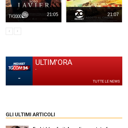
21:05
21:07
ULTIM'ORA
-
-
TUTTE LE NEWS
GLI ULTIMI ARTICOLI