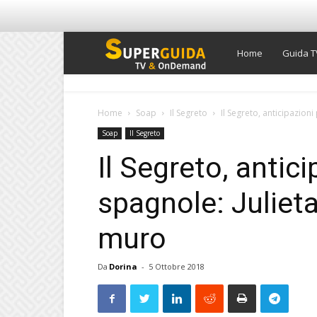
Super
Home
Guida T
Guida
Home
Soap
Il Segreto
Il Segreto, anticipazioni
Soap
Il Segreto
TV
Il Segreto, antic
spagnole: Julieta
muro
Da
Dorina
-
5 Ottobre 2018